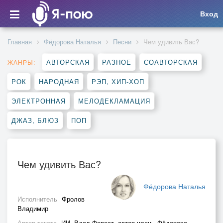
Вход
Главная
Фёдорова Наталья
Песни
Чем удивить Вас?
АВТОРСКАЯ
РАЗНОЕ
СОАВТОРСКАЯ
ЖАНРЫ:
РОК
НАРОДНАЯ
РЭП, ХИП-ХОП
ЭЛЕКТРОННАЯ
МЕЛОДЕКЛАМАЦИЯ
ДЖАЗ, БЛЮЗ
ПОП
Чем удивить Вас?
Фёдорова Наталья
Исполнитель
Фролов
Владимир
Автор текста
ИИ, Влад Форест, автор идеи - Фёдорова