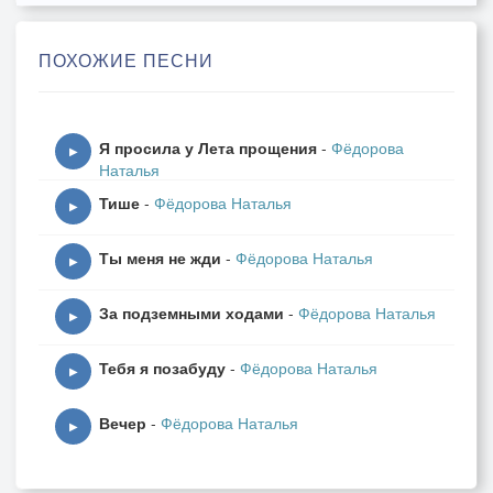
Изящество линий, палитру мазка.
Вы знаете, как утончённое чувство
ПОХОЖИЕ ПЕСНИ
Больно пульсирует у виска.
Вы слышали музыку сфер, мощь органа,
Я просила у Лета прощения
-
Фёдорова
И шёпот волны, и раскатистый гром.
▶
Наталья
Вы пили нектары далёкого края,
Тише
-
Фёдорова Наталья
И горькую правду вкушали потом.
▶
Ты меня не жди
-
Фёдорова Наталья
Чем удивить Вас? Я не буду пытаться
▶
Построить дворец из слоновой кости.
За подземными ходами
-
Фёдорова Наталья
Я просто хочу до Вас достучаться,
▶
Я Вас люблю, вижу удивлены….
Тебя я позабуду
-
Фёдорова Наталья
▶
Вечер
-
Фёдорова Наталья
▶