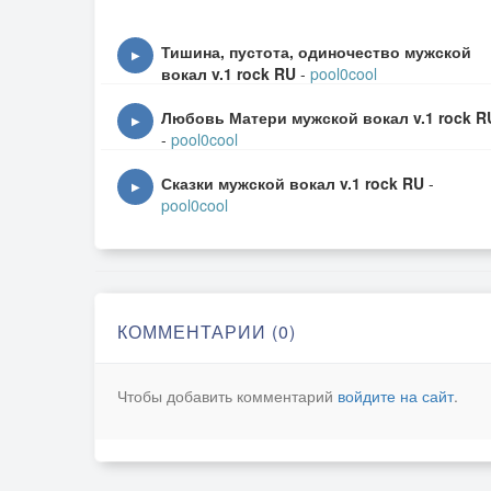
Щасливого життя-ні!
Звідки її взяти?
Тишина, пустота, одиночество мужской
▶
Залишилося лише одне –
вокал v.1 rock RU
-
pool0cool
Отруту мені прийняти…
Любовь Матери мужской вокал v.1 rock R
▶
-
pool0cool
Я зухвалим нервовим став!
Мені пияцтво набридло!
Сказки мужской вокал v.1 rock RU
-
▶
pool0cool
Залишилося до озера піти.
І в ньому топиться сміливо…
Я проклятий усіма і собою!
Я ненавиджу ці обличчя!
КОММЕНТАРИИ (0)
А щоб не бачити їх зовсім -
Залишилося тільки застрелитися…
Чтобы добавить комментарий
войдите на сайт
.
Мені важко жити!!!
Я чую свій же крик…
Але смерть не вихід -