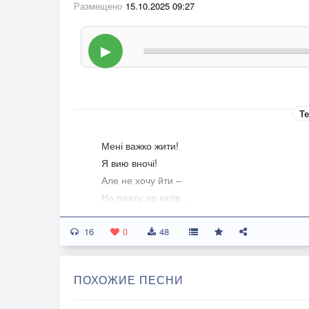
Размещено
15.10.2025 09:27
▶
Те
Мені важко жити!
Я вию вночі!
Але не хочу йти –
На плаху до катів…
16
І від безвихідності цієї –
0
48
Хочу бігти! Але не біжу…
Мені не куди бігти!
ПОХОЖИЕ ПЕСНИ
Я лише повіситися можу…