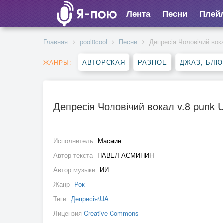
Лента
Песни
Плей
Главная
pool0cool
Песни
Депресія Чоловічий вок
АВТОРСКАЯ
РАЗНОЕ
ДЖАЗ, БЛЮ
ЖАНРЫ:
Депресія Чоловічий вокал v.8 punk 
Исполнитель
Масмин
Автор текста
ПАВЕЛ АСМИНИН
Автор музыки
ИИ
Жанр
Рок
Теги
Депресія\UA
Лицензия
Creative Commons