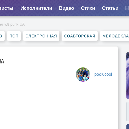
листы
Исполнители
Видео
Стихи
Статьи
Н
ал v.8 punk UA
З
ПОП
ЭЛЕКТРОННАЯ
СОАВТОРСКАЯ
МЕЛОДЕКЛ
UA
pool0cool