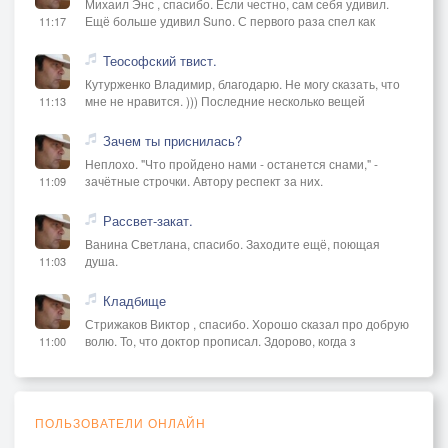
Михаил Энс , спасибо. Если честно, сам себя удивил.
Ещё больше удивил Suno. С первого раза спел как
11:17
Теософский твист.
Кутурженко Владимир, благодарю. Не могу сказать, что
мне не нравится. ))) Последние несколько вещей
11:13
Зачем ты приснилась?
Неплохо. "Что пройдено нами - останется снами," -
зачётные строчки. Автору респект за них.
11:09
Рассвет-закат.
Ванина Светлана, спасибо. Заходите ещё, поющая
душа.
11:03
Кладбище
Стрижаков Виктор , спасибо. Хорошо сказал про добрую
волю. То, что доктор прописал. Здорово, когда з
11:00
ПОЛЬЗОВАТЕЛИ ОНЛАЙН