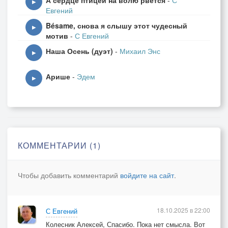
А сердце птицей на волю рвётся
-
С
▶
Евгений
Bésame, снова я слышу этот чудесный
▶
мотив
-
С Евгений
Наша Осень (дуэт)
-
Михаил Энс
▶
Арише
-
Эдем
▶
КОММЕНТАРИИ (1)
Чтобы добавить комментарий
войдите на сайт
.
18.10.2025 в 22:00
С Евгений
Колесник Алексей, Спасибо. Пока нет смысла. Вот