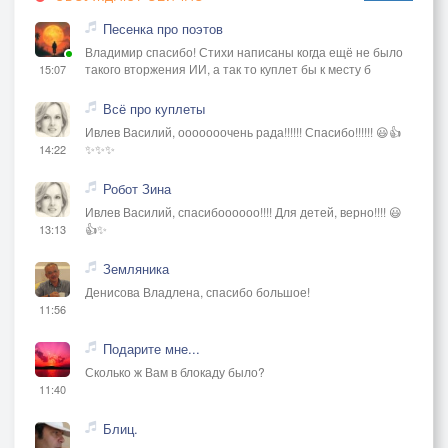
Песенка про поэтов
Владимир спасибо! Стихи написаны когда ещё не было
такого вторжения ИИ, а так то куплет бы к месту б
15:07
Всё про куплеты
Ивлев Василий, ооооооочень рада!!!!!! Спасибо!!!!!! 😃👍
✨✨✨
14:22
Робот Зина
Ивлев Василий, спасибоооооо!!!! Для детей, верно!!!! 😃
👍✨
13:13
Земляника
Денисова Владлена, спасибо большое!
11:56
Подарите мне...
Сколько ж Вам в блокаду было?
11:40
Блиц.