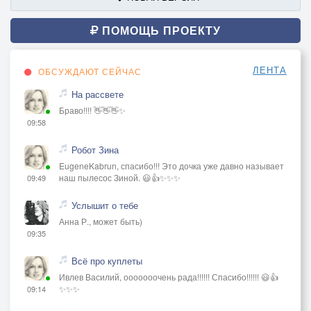
ПОМОЩЬ ПРОЕКТУ
ЛЕНТА
ОБСУЖДАЮТ СЕЙЧАС
На рассвете
Браво!!!! 👋👋👋✨
09:58
Робот Зина
EugeneKabrun, спасибо!!! Это дочка уже давно называет
наш пылесос Зиной. 😃👍✨✨✨
09:49
Услышит о тебе
Анна Р., может быть)
09:35
Всё про куплеты
Ивлев Василий, ооооооочень рада!!!!!! Спасибо!!!!!! 😃👍
✨✨✨
09:14