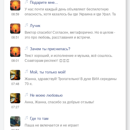
Подарите мне...
У нас почти каждый день объявляют беспилотную
опасность, хотя казалось бы где Украина и где Урал. Та
08:59
Лучик
Виктор спасибо! Согласен, метафорично. Но в целом -
это про любовь, расставания и встречи.
08:51
Зачем ты приснилась?
Текст хороший, и исполнение и музыка, всё сошлось.
Соавторам респект! 👏👏👏
08:01
Мой, ты только мой!
Жанна, здравствуй! Трогательно! В духе ВИА середины
70-х.
07:48
Не моею любовью
Анна, Жанна, спасибо за добрые отзывы!
07:27
Где то там
Паша не включается и не играет
06:53