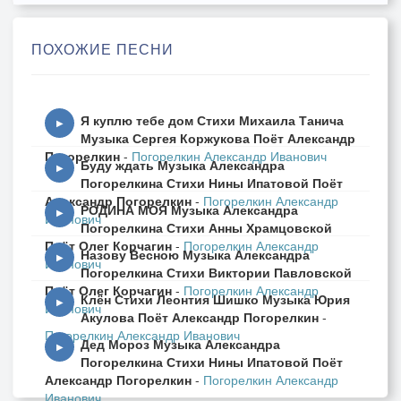
ПОХОЖИЕ ПЕСНИ
Я куплю тебе дом Стихи Михаила Танича
▶
Музыка Сергея Коржукова Поёт Александр
Погорелкин
-
Погорелкин Александр Иванович
Буду ждать Музыка Александра
▶
Погорелкина Стихи Нины Ипатовой Поёт
Александр Погорелкин
-
Погорелкин Александр
РОДИНА МОЯ Музыка Александра
▶
Иванович
Погорелкина Стихи Анны Храмцовской
Поёт Олег Корчагин
-
Погорелкин Александр
Назову Весною Музыка Александра
▶
Иванович
Погорелкина Стихи Виктории Павловской
Поёт Олег Корчагин
-
Погорелкин Александр
Клён Стихи Леонтия Шишко Музыка Юрия
▶
Иванович
Акулова Поёт Александр Погорелкин
-
Погорелкин Александр Иванович
Дед Мороз Музыка Александра
▶
Погорелкина Стихи Нины Ипатовой Поёт
Александр Погорелкин
-
Погорелкин Александр
Иванович