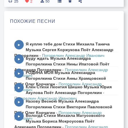
25
2
50
ПОХОЖИЕ ПЕСНИ
Я куплю тебе дом Стихи Михаила Танича
▶
Музыка Сергея Коржукова Поёт Александр
Погорелкин
-
Погорелкин Александр Иванович
Буду ждать Музыка Александра
▶
Погорелкина Стихи Нины Ипатовой Поёт
Александр Погорелкин
-
Погорелкин Александр
РОДИНА МОЯ Музыка Александра
▶
Иванович
Погорелкина Стихи Анны Храмцовской
Поёт Олег Корчагин
-
Погорелкин Александр
Клён Стихи Леонтия Шишко Музыка Юрия
▶
Иванович
Акулова Поёт Александр Погорелкин
-
Погорелкин Александр Иванович
Назову Весною Музыка Александра
▶
Погорелкина Стихи Виктории Павловской
Поёт Олег Корчагин
-
Погорелкин Александр
Вологда Стихи Михаила Матусовского
▶
Иванович
Музыка Бориса Мокроусова Поёт
Александр Погорелкин
-
Погорелкин Александр