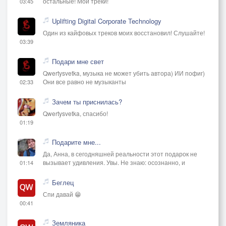
остальные! Мои треки!
03:45
Uplifting Digital Corporate Technology
Один из кайфовых треков моих восстановил! Слушайте!
03:39
Подари мне свет
Qwertysvetka, музыка не может убить автора) ИИ пофиг)
Они все равно не музыканты
02:33
Зачем ты приснилась?
Qwertysvetka, спасибо!
01:19
Подарите мне...
Да, Анна, в сегодняшней реальности этот подарок не
вызывает удивления. Увы. Не знаю: осознанно, и
01:14
Беглец
Спи давай 😁
00:41
Земляника