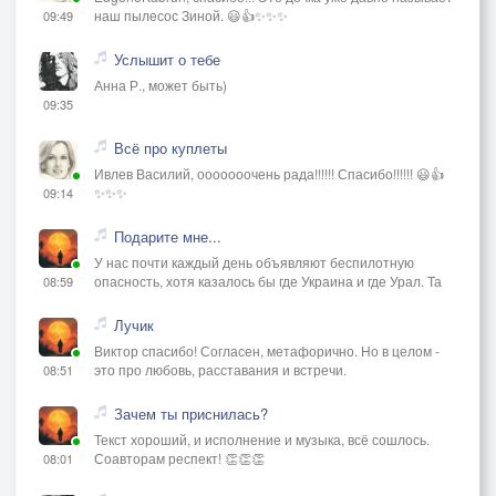
наш пылесос Зиной. 😃👍✨✨✨
09:49
Услышит о тебе
Анна Р., может быть)
09:35
Всё про куплеты
Ивлев Василий, ооооооочень рада!!!!!! Спасибо!!!!!! 😃👍
✨✨✨
09:14
Подарите мне...
У нас почти каждый день объявляют беспилотную
опасность, хотя казалось бы где Украина и где Урал. Та
08:59
Лучик
Виктор спасибо! Согласен, метафорично. Но в целом -
это про любовь, расставания и встречи.
08:51
Зачем ты приснилась?
Текст хороший, и исполнение и музыка, всё сошлось.
Соавторам респект! 👏👏👏
08:01