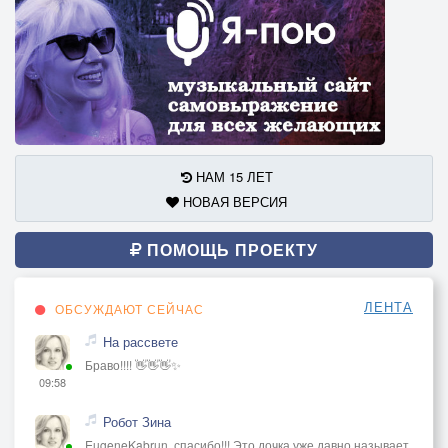
НАМ 15 ЛЕТ
НОВАЯ ВЕРСИЯ
ПОМОЩЬ ПРОЕКТУ
ЛЕНТА
ОБСУЖДАЮТ СЕЙЧАС
На рассвете
Браво!!!! 👋👋👋✨
09:58
Робот Зина
EugeneKabrun, спасибо!!! Это дочка уже давно называет