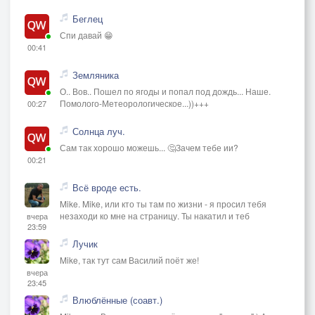
Беглец
Спи давай 😁
00:41
Земляника
О.. Вов.. Пошел по ягоды и попал под дождь... Наше.
Помолого-Метеорологическое...))+++
00:27
Солнца луч.
Сам так хорошо можешь... 🤔Зачем тебе ии?
00:21
Всё вроде есть.
Mike. Mike, или кто ты там по жизни - я просил тебя
незаходи ко мне на страницу. Ты накатил и теб
вчера
23:59
Лучик
Mike, так тут сам Василий поёт же!
вчера
23:45
Влюблённые (соавт.)