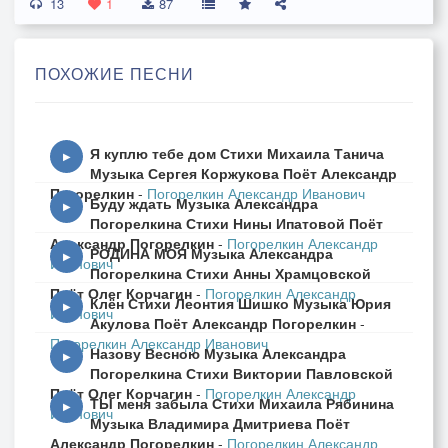
13
1
87
ПОХОЖИЕ ПЕСНИ
Я куплю тебе дом Стихи Михаила Танича
▶
Музыка Сергея Коржукова Поёт Александр
Погорелкин
-
Погорелкин Александр Иванович
Буду ждать Музыка Александра
▶
Погорелкина Стихи Нины Ипатовой Поёт
Александр Погорелкин
-
Погорелкин Александр
РОДИНА МОЯ Музыка Александра
▶
Иванович
Погорелкина Стихи Анны Храмцовской
Поёт Олег Корчагин
-
Погорелкин Александр
Клён Стихи Леонтия Шишко Музыка Юрия
▶
Иванович
Акулова Поёт Александр Погорелкин
-
Погорелкин Александр Иванович
Назову Весною Музыка Александра
▶
Погорелкина Стихи Виктории Павловской
Поёт Олег Корчагин
-
Погорелкин Александр
ТЫ меня забыла Стихи Михаила Рябинина
▶
Иванович
Музыка Владимира Дмитриева Поёт
Александр Погорелкин
-
Погорелкин Александр