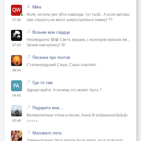
Mike
Коля, хотела уже уйти навсегда, тут ты😜.. А если авторы
уже слушать не могут ширпотребных певиц!! ??
07:06
Возьми мое сердце
Неожиданно 😄😁 Светк, врушка, с кузнецом пришла же...
Зачем нам кузнец? 🤭
07:03
Песенка про поэтов
Сталинградский Саша, Саша спасибо!
06:04
Где то там
Здравствуйте. А почему это может быть ?
04:40
Подарите мне...
Великолепные стихи и песня, Анна! В избранное!👍👍👍
+++++
00:48
Маловато лета
Замечательно! Лета всегда было мало, но в этом году