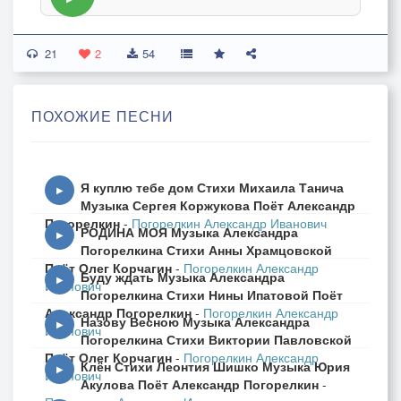
21
2
54
ПОХОЖИЕ ПЕСНИ
Я куплю тебе дом Стихи Михаила Танича
▶
Музыка Сергея Коржукова Поёт Александр
Погорелкин
-
Погорелкин Александр Иванович
РОДИНА МОЯ Музыка Александра
▶
Погорелкина Стихи Анны Храмцовской
Поёт Олег Корчагин
-
Погорелкин Александр
Буду ждать Музыка Александра
▶
Иванович
Погорелкина Стихи Нины Ипатовой Поёт
Александр Погорелкин
-
Погорелкин Александр
Назову Весною Музыка Александра
▶
Иванович
Погорелкина Стихи Виктории Павловской
Поёт Олег Корчагин
-
Погорелкин Александр
Клён Стихи Леонтия Шишко Музыка Юрия
▶
Иванович
Акулова Поёт Александр Погорелкин
-