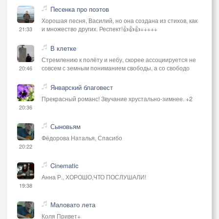
Песенка про поэтов
Хорошая песня, Василий, но она создана из стихов, как
и множество других. Респект!👍👍👍+++++
21:33
В клетке
Стремлению к полёту и небу, скорее ассоциируется не
совсем с земным пониманием свободы, а со свободо
20:46
Январский благовест
Прекрасный романс! Звучание хрустально-зимнее. +2
20:36
Сыновьям
Фёдорова Наталья, Спасибо
20:22
Cinematic
Анна Р., ХОРОШО,ЧТО ПОСЛУШАЛИ!
19:38
Маловато лета
Коля Привет+