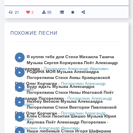
21
2
55
ПОХОЖИЕ ПЕСНИ
Я куплю тебе дом Стихи Михаила Танича
▶
Музыка Сергея Коржукова Поёт Александр
Погорелкин
-
Погорелкин Александр Иванович
РОДИНА МОЯ Музыка Александра
▶
Погорелкина Стихи Анны Храмцовской
Поёт Олег Корчагин
-
Погорелкин Александр
Буду ждать Музыка Александра
▶
Иванович
Погорелкина Стихи Нины Ипатовой Поёт
Александр Погорелкин
-
Погорелкин Александр
Назову Весною Музыка Александра
▶
Иванович
Погорелкина Стихи Виктории Павловской
Поёт Олег Корчагин
-
Погорелкин Александр
Клён Стихи Леонтия Шишко Музыка Юрия
▶
Иванович
Акулова Поёт Александр Погорелкин
-
Погорелкин Александр Иванович
Наши любимые Стихи Игоря Шаферана
▶