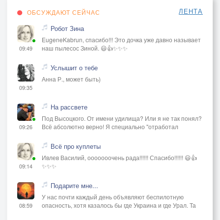
На дочек гляну как в твои глаза,
ЛЕНТА
ОБСУЖДАЮТ СЕЙЧАС
Как будто ты со мною рядом,
Робот Зина
И побежала снова по щеке слеза.
EugeneKabrun, спасибо!!! Это дочка уже давно называет
В душе печаль осенним листопадом.
наш пылесос Зиной. 😃👍✨✨✨
09:49
Господь тебя забрал на небеса,
Услышит о тебе
Я по привычке в гости тебя жду,
Анна Р., может быть)
09:35
Хотя давно не верю в чудеса.
Но про себя с тобой всё говорю.
На рассвете
Под Высоцкого. От имени удилища? Или я не так понял?
Всё абсолютно верно! Я специально "отработал
09:26
На дочек гляну как в твои глаза,
Как будто ты со мною рядом,
Всё про куплеты
И побежала снова по щеке слеза.
Ивлев Василий, ооооооочень рада!!!!!! Спасибо!!!!!! 😃👍
В душе печаль осенним листопадом.
✨✨✨
09:14
Подарите мне...
Хотя давно не верю в чудеса.
У нас почти каждый день объявляют беспилотную
Но про себя с тобой всё говорю.
опасность, хотя казалось бы где Украина и где Урал. Та
08:59