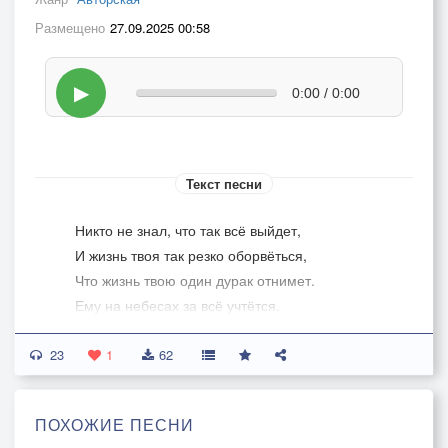
Размещено
27.09.2025 00:58
▶
0:00 / 0:00
Текст песни
Никто не знал, что так всё выйдет,
И жизнь твоя так резко оборвёться,
Что жизнь твою один дурак отнимет.
Ему на небесах за всё учтётся.
23
Хотя за два часа с тобою мы болтали,
1
62
По телефону и смеялись как обычно,
Да потому что наши мысли совпадали.
ПОХОЖИЕ ПЕСНИ
Никто не знал, что вечер ждёт трагичный.