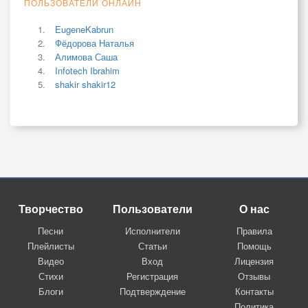
ПОЛЬЗОВАТЕЛИ ОНЛАЙН
EugeneKabrun
Фёдорова Наталья
Алимова Саша
Infotech Ibrahim
shakir shakir12
Творчество
Пользователи
О нас
Песни
Исполнители
Правила
Плейлисты
Статьи
Помощь
Видео
Вход
Лицензия
Стихи
Регистрация
Отзывы
Блоги
Подтверждение
Контакты
Политика