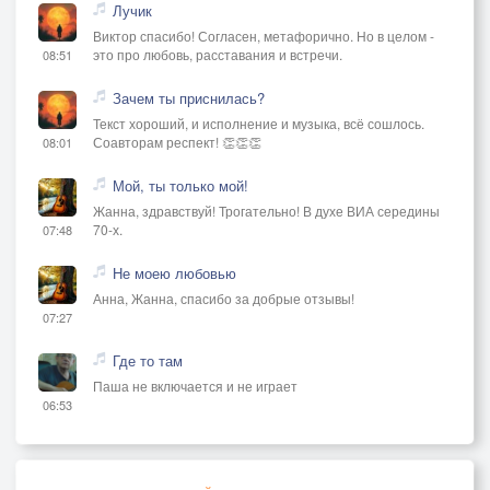
Лучик
Виктор спасибо! Согласен, метафорично. Но в целом -
это про любовь, расставания и встречи.
08:51
Зачем ты приснилась?
Текст хороший, и исполнение и музыка, всё сошлось.
Соавторам респект! 👏👏👏
08:01
Мой, ты только мой!
Жанна, здравствуй! Трогательно! В духе ВИА середины
70-х.
07:48
Не моею любовью
Анна, Жанна, спасибо за добрые отзывы!
07:27
Где то там
Паша не включается и не играет
06:53