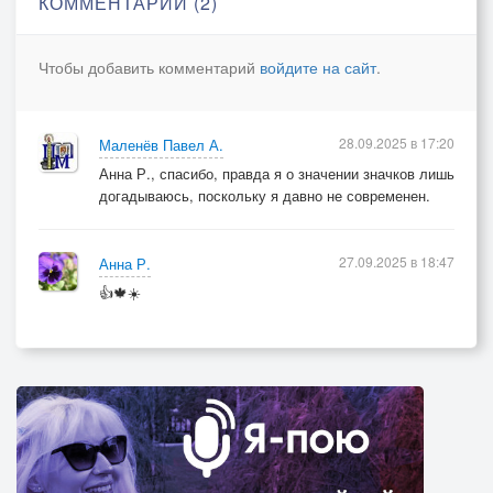
КОММЕНТАРИИ (2)
Как ля-минор прощального аккорда.
Чтобы добавить комментарий
войдите на сайт
.
И встроенный сентябрьский фа-мажор
Из пьесы, – той, что создала природа.
28.09.2025 в 17:20
Маленёв Павел А.
Наверное, Господь соединил
Анна Р., спасибо, правда я о значении значков лишь
Два лета сразу – прошлое и бабье.
догадываюсь, поскольку я давно не современен.
Но вот на взлёте – журавлиный клин.
27.09.2025 в 18:47
Анна Р.
И жёлтый лист я трогаю губами.
👍🍁☀️