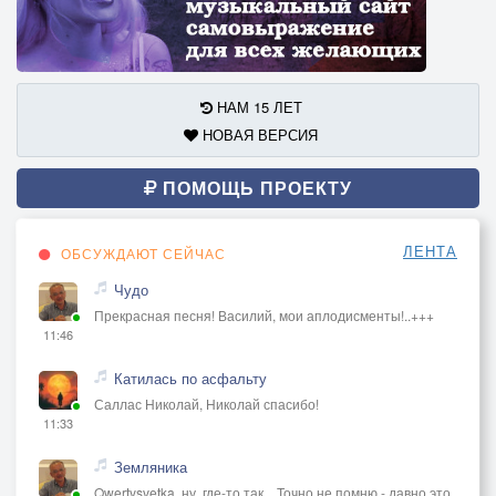
НАМ 15 ЛЕТ
НОВАЯ ВЕРСИЯ
ПОМОЩЬ ПРОЕКТУ
ЛЕНТА
ОБСУЖДАЮТ СЕЙЧАС
Чудо
Прекрасная песня! Василий, мои аплодисменты!..+++
11:46
Катилась по асфальту
Саллас Николай, Николай спасибо!
11:33
Земляника
Qwertysvetka, ну, где-то так... Точно не помню - давно это