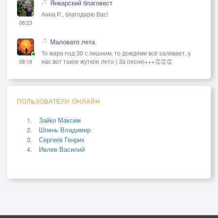
Январский благовест
Анна Р., благодарю Вас!
08:23
Маловато лета
То жара под 30 с лишним, то дождями всё заливает, у
нас вот такое жуткое лето ) За песню+++👏👏👏
08:18
ПОЛЬЗОВАТЕЛИ ОНЛАЙН
Зайко Максим
Шпень Владимир
Сергеев Генрих
Ивлев Василий