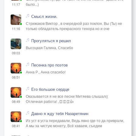
было...)
11:17
Смысл жизни.
Стрижаков Виктор , в очередной раз поклон. Вы (Ты) не
только обладатель прекрасного тенора но и оче
11:16
Прогуляться я решил
Высоцкая Галина, Спасибо
09:03
Песенка про поэтов
Анна Р., Анна спасибо!
08:51
Его большое сердце
Оказывается я не все песни Митяева слышал((
Отличная работа! ,👏👏👏👍
08:49
Давно я жду тебя Назаретянин
Из уст в уста передавали, Ведь явно где-то да приврали,
А мы за чистую монету, Всё хаваем, съедим
08:41