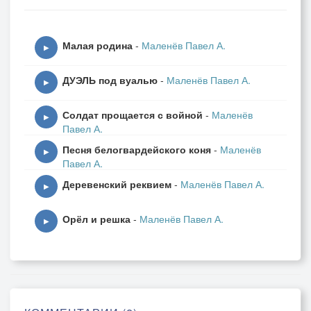
Дыхнуло жаром – велено раздеться.
Малая родина
-
Маленёв Павел А.
опять черты одежды не грубы,
▶
поскольку лето снова впало в детство.
ДУЭЛЬ под вуалью
-
Маленёв Павел А.
▶
На пляжах снова лежаки полны,
Солдат прощается с войной
-
Маленёв
В трамваях стали долгими посадки.
▶
Павел А.
Песня белогвардейского коня
-
Маленёв
И снова пары у ночной волны
▶
Павел А.
От посторонних глаз играют в прятки.
Деревенский реквием
-
Маленёв Павел А.
▶
Но не жара закручивает лист
Орёл и решка
-
Маленёв Павел А.
Помолодевших от дождя деревьев.
▶
Нет, не жара. осенний гармонист –
Сентябрь своей игрою души греет.
Безмолвье птиц, рыбалки слабый жор –