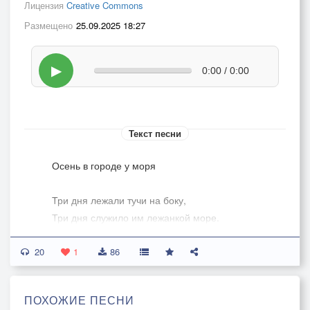
Лицензия
Creative Commons
Размещено
25.09.2025 18:27
▶
0:00 / 0:00
Текст песни
Осень в городе у моря
Три дня лежали тучи на боку,
Три дня служило им лежанкой море.
20
Пережидая мокрую тоску,
1
86
Деревья стыли при вороньем хоре.
ПОХОЖИЕ ПЕСНИ
И вдруг опять из солнечной трубы