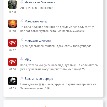
Январский благовест
Анна Р., благодарю Вас!
08:23
Маловато лета
То жара под 30 с лишним, то дождями всё заливает, у
нас вот такое жуткое лето ) За песню+++👏👏👏
08:18
Журавли улетели
Ну ты здесь прям вжился ..даже слезу твою увидела...
07:17
Mike
Коля, хотела уже уйти навсегда, тут ты😜.. А если авторы
уже слушать не могут ширпотребных певиц!! ??
07:06
Возьми мое сердце
Неожиданно 😄😁 Светк, врушка, с кузнецом пришла же...
Зачем нам кузнец? 🤭
07:03