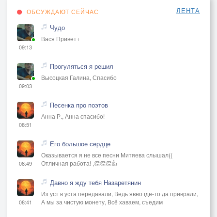
ЛЕНТА
ОБСУЖДАЮТ СЕЙЧАС
Чудо
Вася Привет+
09:13
Прогуляться я решил
Высоцкая Галина, Спасибо
09:03
Песенка про поэтов
Анна Р., Анна спасибо!
08:51
Его большое сердце
Оказывается я не все песни Митяева слышал((
Отличная работа! ,👏👏👏👍
08:49
Давно я жду тебя Назаретянин
Из уст в уста передавали, Ведь явно где-то да приврали,
А мы за чистую монету, Всё хаваем, съедим
08:41