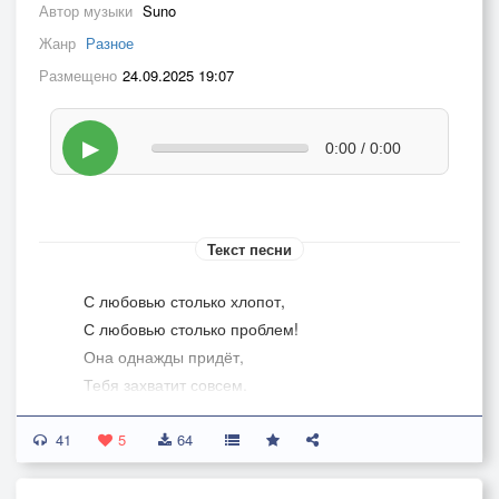
Автор музыки
Suno
Жанр
Разное
Размещено
24.09.2025 19:07
▶
0:00 / 0:00
Текст песни
С любовью столько хлопот,
С любовью столько проблем!
Она однажды придёт,
Тебя захватит совсем.
41
Захватит тело и мозг
5
64
И от друзей оторвёт,
И станешь мягким, как воск,