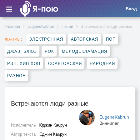
Вход
Главная
EugeneKabrun
Песни
Встречаются люди разные
ЭЛЕКТРОННАЯ
АВТОРСКАЯ
ПОП
ЖАНРЫ:
ДЖАЗ, БЛЮЗ
РОК
МЕЛОДЕКЛАМАЦИЯ
РЭП, ХИП-ХОП
СОАВТОРСКАЯ
НАРОДНАЯ
РАЗНОЕ
Встречаются люди разные
EugeneKabrun
Виннипег
Исполнитель
Юджин Кабрун
Автор текста
Юджин Кабрун