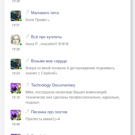
19:38
Маловато лета
Коля Привет+
19:31
Всё про куплеты
Анна Р., спасибо!!! 🌸🌸🌸
19:26
Возьми мое сердце
Вчера со мной поокала А деторождение поднимать
значит с Серёгой+
19:24
Technology Documentary
Mike, послушала несколько Ваших композиций,
технически они сделаны профессионально, идеально,
19:16
подошл
Песенка про поэтов
Прелесть какая!))+4
18:49