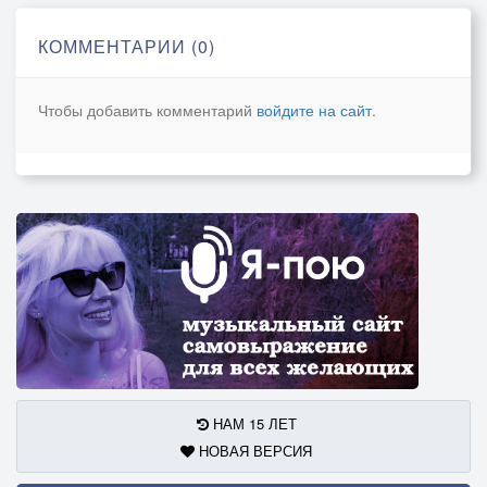
[Anthemic Chorus, Dramatic Female Vocal]
КОММЕНТАРИИ (0)
я прошу … тебя, … не сдавайся … нет,
верь в удачу свою и … душИ … свет,
Чтобы добавить комментарий
войдите на сайт
.
там всего лишь каких-то … пара миль,
мы c тобою должны … должны … доплыть.
я знаю тебе … страшно … плыть,
акулы вокруг … начинают … кружить,
ты волю и страх в кулак … собери,
не сдавайся … плыви, … только … плыви.
и мы … спасены.
[Atmospheric Break]
[Powerful Verse, Male Vocal]
НАМ 15 ЛЕТ
НОВАЯ ВЕРСИЯ
Соль на губах, … в глазах … пеленА,