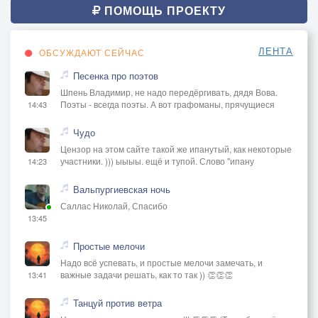
Но сердце стучит – … значит живы … пока.
ПОМОЩЬ ПРОЕКТУ
а волны … стеной вокруг нас … встают,
и плыть нам … к земле … не дают.
ЛЕНТА
ОБСУЖДАЮТ СЕЙЧАС
Песенка про поэтов
нет, … океан … нас не сломал,
Шпень Владимир, не надо передёргивать, дядя Вова.
Мы сильнее его, чем… кажется нам,
Поэты - всегда поэты. А вот графоманы, прячущиеся
14:43
Сквозь холод ночИ … далёкой земли,
мы будем плыть, … и мы … спасены.
Чудо
Цензор на этом сайте такой же ипанутый, как некоторые
участники. ))) ыыыы. ещё и тупой. Слово "ипану
14:23
[Anthemic Chorus, Dramatic Female Vocal]
я прошу … тебя, … не сдавайся … нет,
Вальпургиевская ночь
верь в удачу свою и … душИ … свет,
Саллас Николай, Спасибо
13:45
там всего лишь каких-то … пара миль,
мы c тобою должны … должны … доплыть.
Простые мелочи
Надо всё успевать, и простые мелочи замечать, и
я знаю тебе … страшно … плыть,
важные задачи решать, как то так )) 👏👏👏
13:41
акулы вокруг … начинают … кружить,
Танцуй против ветра
ты волю и страх в кулак … собери,