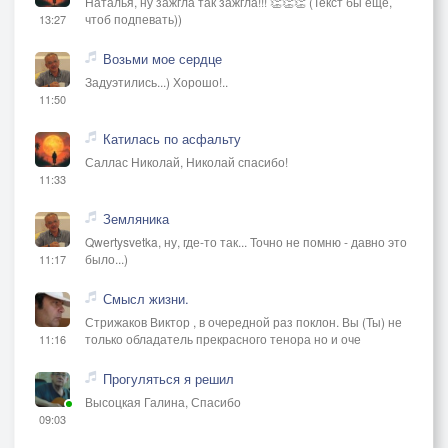
Наталья, ну зажгла так зажгла!!! 👏👏👏 (Текст бы ещё,
не сдавайся … плыви, … только … плыви.
чтоб подпевать))
13:27
Возьми мое сердце
и мы … спасены.
Задуэтились...) Хорошо!..
11:50
[Final Chorus]
[Orchestral Outro]
Катилась по асфальту
[Triumphant End, Female Vocal]
Саллас Николай, Николай спасибо!
11:33
ты спросишь меня, … кто … я,
Земляника
я отвечу тебе … ничего не таЯ,
Qwertysvetka, ну, где-то так... Точно не помню - давно это
было...)
11:17
я та, … кто переживает … за тебя,
я та, … кто не предаст тебя … никогда,
Смысл жизни.
я та, … кто по-настоящему любит … тебя,
Стрижаков Виктор , в очередной раз поклон. Вы (Ты) не
я та, …кто будет с тобою … всегда,
только обладатель прекрасного тенора но и оче
11:16
я … душа и … совесть … твоя,
Прогуляться я решил
я ... твоё … второе … «я».
Высоцкая Галина, Спасибо
09:03
[Anthemic Chorus, Dramatic Female Vocal]