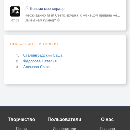
Возьми мое сердце
Неожиданно 😄😁 Светк, врушка, с кузнецом пришла же...
Зачем нам кузнец? 🤭
07:03
ПОЛЬЗОВАТЕЛИ ОНЛАЙН
Сталинградский Саша
Фёдорова Наталья
Алимова Саша
Творчество
Пользователи
О нас
Песни
Исполнители
Правила