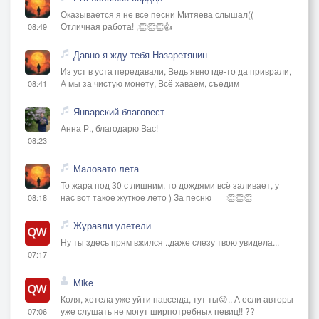
Оказывается я не все песни Митяева слышал((
Отличная работа! ,👏👏👏👍
08:49
Давно я жду тебя Назаретянин
Из уст в уста передавали, Ведь явно где-то да приврали,
А мы за чистую монету, Всё хаваем, съедим
08:41
Январский благовест
Анна Р., благодарю Вас!
08:23
Маловато лета
То жара под 30 с лишним, то дождями всё заливает, у
нас вот такое жуткое лето ) За песню+++👏👏👏
08:18
Журавли улетели
Ну ты здесь прям вжился ..даже слезу твою увидела...
07:17
Mike
Коля, хотела уже уйти навсегда, тут ты😜.. А если авторы
уже слушать не могут ширпотребных певиц!! ??
07:06