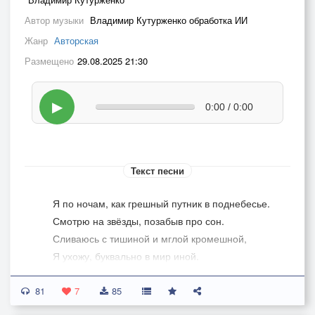
Автор музыки
Владимир Кутурженко обработка ИИ
Жанр
Авторская
Размещено
29.08.2025 21:30
▶
0:00 / 0:00
Текст песни
Я по ночам, как грешный путник в поднебесье.
Смотрю на звёзды, позабыв про сон.
Сливаюсь с тишиной и мглой кромешной,
Я ухожу, буквально в мир иной.
Где нет обид, интриг, тебя не судят.
81
Вот как сейчас - лишь звезды, ночь и тишина.
7
85
Возможно БОГ, меня осудит и в этот мир, не