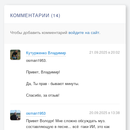
Я создан, как и все ТОБОЮ...
И брошенный, на произвол судьбе.
КОММЕНТАРИИ (14)
Я как и все, ищу в тебе спасения,
Молю за близких, за друзей,врагов.
Чтобы добавить комментарий
войдите на сайт
.
Я как и все, ищу в Тебе прощенья.
...ТЫ ЕСТЬ,ВООБЩЕ.?
Тогда дай сил! -Поверить в Тебя вновь.
21.09.2025 в 20:02
Кутурженко Владимир
osman1953.
Привет, Владимир!
Да, Ты прав - бывают минуты.
Спасибо, за отзыв!
20.09.2025 в 13:38
osman1953
Привет Володя! Мне сложно обсуждать муз.
составляющую в песне... всё -таки ИИ, это как