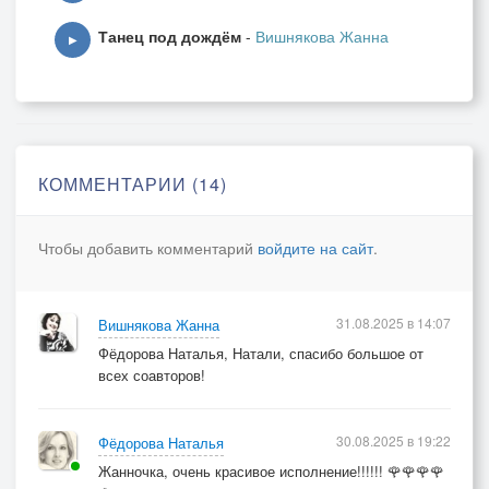
Я его сохраню навсегда.
Танец под дождём
-
Вишнякова Жанна
▶
Ты сказал, улыбнись, не грусти!
Сладко песней звучали мечты -
Это мир нереальной реальности,
Мне вчера подарил его Ты…
КОММЕНТАРИИ (14)
Ты сказал, улыбнись, не грусти!
Сладко песней звучали мечты -
Чтобы добавить комментарий
войдите на сайт
.
Это мир нереальной реальности,
Мне вчера подарил его Ты…
31.08.2025 в 14:07
Вишнякова Жанна
Фёдорова Наталья, Натали, спасибо большое от
всех соавторов!
30.08.2025 в 19:22
Фёдорова Наталья
Жанночка, очень красивое исполнение!!!!!! 🌹🌹🌹🌹