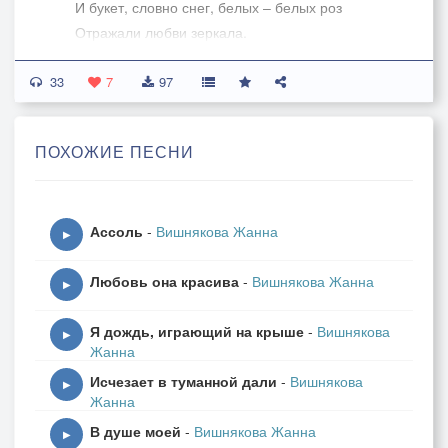
И букет, словно снег, белых – белых роз
Отражали любви зеркала.
33
Ты сказал, улыбнись, не грусти!
7
97
Сладко песней звучали мечты -
Это мир нереальной реальности, -
ПОХОЖИЕ ПЕСНИ
Мне вчера подарил его Ты…
Ты сказал, улыбнись, не грусти!
Ассоль
-
Вишнякова Жанна
Сладко песней звучали мечты -
▶
Это мир нереальной реальности,-
Любовь она красива
-
Вишнякова Жанна
Мне вчера подарил его Ты…
▶
Я дождь, играющий на крыше
-
Вишнякова
проигрыш...
▶
Жанна
Исчезает в туманной дали
-
Вишнякова
Мне по нраву его красота, -
▶
Жанна
Ничего нет на свете милей..
В душе моей
-
Вишнякова Жанна
Этот мир в моём сердце, в душе моей...
▶