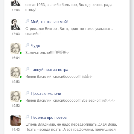
osman1953, спасибо большое, Володя, очень рада
этому!
17:04
Мой, ты только мой!
Стрижаков Виктор , Витя, приятно такое услышать,
спасибо!
17:03
Чудо
Замечательно!!!!! 👋👋👋✨
16:04
Танцуй против ветра
Ивлев Василий, спасибоооооо!!!! 🤗👍✨
15:53
Простые мелочи
Ивлев Василий, спасибоооооо!!! Всё верно!!! 🤗✨✨✨
15:52
Песенка про поэтов
Шпень Владимир, не надо передёргивать, дядя Вова.
Поэты - всегда поэты. А вот графоманы, прячущиеся
14:43