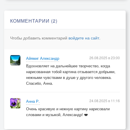
дышат ветром васильки да рожь -
здесь сейчас мы вместе, посредине поля,
никогда не разлучит нас жизнь...
КОММЕНТАРИИ (2)
Мне приснилось как-то:
Чтобы добавить комментарий
войдите на сайт
.
поле золотое,
тропка неприметная во ржи...
26.08.2025 в 23:00
Айямиг Александр
Вдохновляет на дальнейшее творчество, когда
нарисованная тобой картина отзывается добрыми,
нежными чувствами в душе у другого человека.
Спасибо, Анна.
24.08.2025 в 11:16
Анна Р.
Очень красивую и нежную картину нарисовали
словами и музыкой, Александр! ❤️