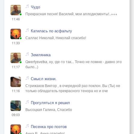
Чудо
Прекрасная песня! Василий, мои аплодисменты!..+++
11:46
Катилась по асфальту
Саллас Николай, Николай спасибо!
11:33
Земляника
Qwertysvetka, ну, где-то так... Точно не помню - давно это
было...)
11:17
Смысл жизни.
Стрижаков Виктор , в очередной раз поклон. Вы (Ты) не
только обладатель прекрасного тенора но и оче
11:16
Прогуляться я решил
Высоцкая Галина, Спасибо
09:03
Песенка про поэтов
Анна Р., Анна спасибо!