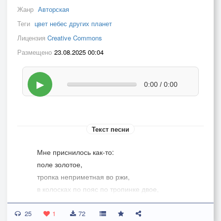
Жанр
Авторская
Теги
цвет небес других планет
Лицензия
Creative Commons
Размещено
23.08.2025 00:04
▶
0:00 / 0:00
Текст песни
Мне приснилось как-то:
поле золотое,
тропка неприметная во ржи,
в колосках по пояс по тропинке двое,
друг за другом, ты и я, бежим,
25
весело резвясь, и прямо через поле
1
72