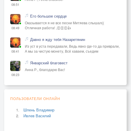
08:51
Его большое сердце
Оказывается я не все песни Митяева слышал((
Отличная работа! ,👏👏👏👍
08:49
Давно я жду тебя Назаретянин
Из уст в уста передавали, Ведь явно где-то да приврали,
А мы за чистую монету, Всё хаваем, съедим
08:41
Январский благовест
Анна Р., благодарю Вас!
08:23
ПОЛЬЗОВАТЕЛИ ОНЛАЙН
Шпень Владимир
Ивлев Василий