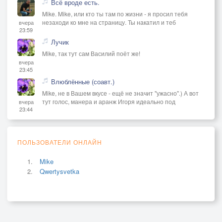
Всё вроде есть.
Mike. Mike, или кто ты там по жизни - я просил тебя
незаходи ко мне на страницу. Ты накатил и теб
вчера
23:59
Лучик
Mike, так тут сам Василий поёт же!
вчера
23:45
Влюблённые (соавт.)
Mike, не в Вашем вкусе - ещё не значит "ужасно".) А вот
тут голос, манера и аранж Игоря идеально под
вчера
23:44
ПОЛЬЗОВАТЕЛИ ОНЛАЙН
Mike
Qwertysvetka