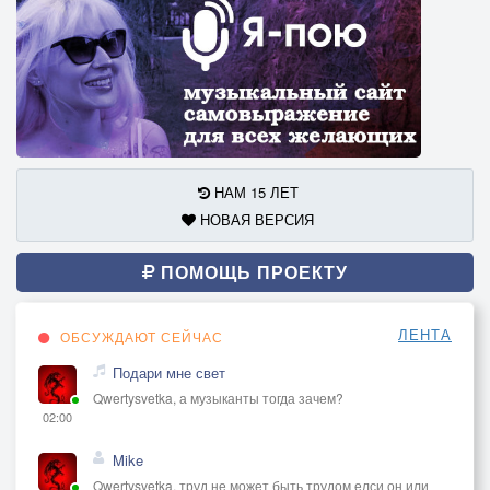
НАМ 15 ЛЕТ
НОВАЯ ВЕРСИЯ
ПОМОЩЬ ПРОЕКТУ
ЛЕНТА
ОБСУЖДАЮТ СЕЙЧАС
Подари мне свет
Qwertysvetka, а музыканты тогда зачем?
02:00
Mike
Qwertysvetka, труд не может быть трудом елси он или