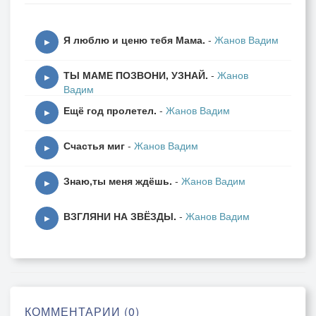
А жизнь словно песок сквозь пальцы,
Я люблю и ценю тебя Мама.
-
Жанов Вадим
Всё убегает от меня,
▶
Я сделаю, чтоб были не напрасны.
ТЫ МАМЕ ПОЗВОНИ, УЗНАЙ.
-
Жанов
Прожитые мои года.
▶
Вадим
Ещё год пролетел.
-
Жанов Вадим
А жизнь словно песок сквозь пальцы,
▶
Всё убегает от меня,
Счастья миг
-
Жанов Вадим
Я сделаю, чтоб были не напрасны.
▶
Прожитые мои года.
Знаю,ты меня ждёшь.
-
Жанов Вадим
▶
Все пролистав альбомы памяти,
ВЗГЛЯНИ НА ЗВЁЗДЫ.
-
Жанов Вадим
Один лишь вывод сделал я,
▶
Как прошлую ту жизнь не хаять.
Хорошее оставь после себя.
А жизнь словно песок сквозь пальцы,
Всё убегает от меня,
КОММЕНТАРИИ (0)