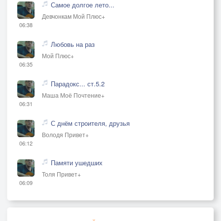
Самое долгое лето...
Девчонкам Мой Плюс+
06:38
Любовь на раз
Мой Плюс+
06:35
Парадокс... ст.5.2
Маша Моё Почтение+
06:31
С днём строителя, друзья
Володя Привет+
06:12
Памяти ушедших
Толя Привет+
06:09