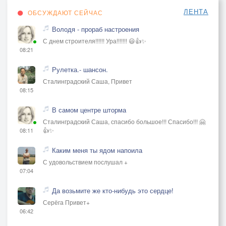
А жизнь словно песок сквозь пальцы,
ЛЕНТА
ОБСУЖДАЮТ СЕЙЧАС
Всё убегает от меня,
Володя - прораб настроения
Я сделаю, чтоб были не напрасны.
С днем строителя!!!!!! Ура!!!!!!! 😃👍✨
Прожитые мои года.
08:21
Рулетка.- шансон.
Сталинградский Саша, Привет
08:15
В самом центре шторма
Сталинградский Саша, спасибо большое!!! Спасибо!!! 🤗
👍✨
08:11
Каким меня ты ядом напоила
С удовольствием послушал +
07:04
Да возьмите же кто-нибудь это сердце!
Серёга Привет+
06:42