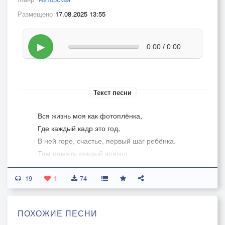
Размещено
17.08.2025 13:55
▶
0:00 / 0:00
Текст песни
Вся жизнь моя как фотоплёнка,
Где каждый кадр это год,
В ней горе, счастье, первый шаг ребёнка.
Там память каждый эпизод.
19
Хорошие все кадры мне охота,
1
74
Объединить в один коллаж,
Но это нереально не возможно.
ПОХОЖИЕ ПЕСНИ
Произвести такой монтаж.