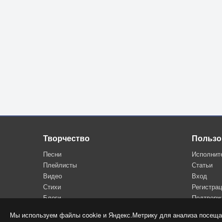
Творчество
Пользо
Песни
Исполнит
Плейлисты
Статьи
Видео
Вход
Стихи
Регистра
Блоги
Подтверж
Мы используем файлы cookie и Яндекс.Метрику для анализа посеща