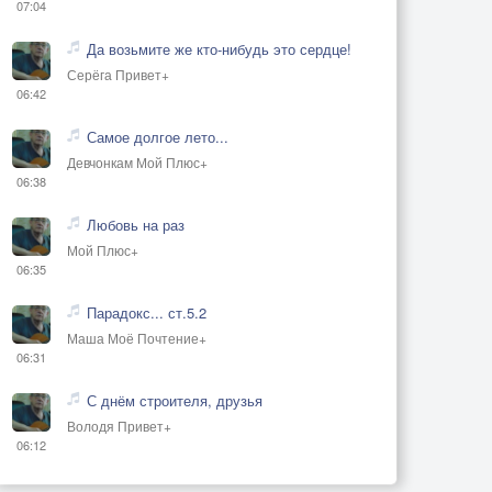
07:04
Да возьмите же кто-нибудь это сердце!
Серёга Привет+
06:42
Самое долгое лето...
Девчонкам Мой Плюс+
06:38
Любовь на раз
Мой Плюс+
06:35
Парадокс... ст.5.2
Маша Моё Почтение+
06:31
С днём строителя, друзья
Володя Привет+
06:12