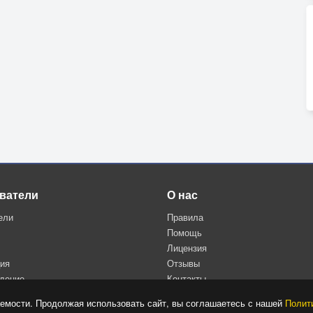
ватели
О нас
ели
Правила
Помощь
Лицензия
ция
Отзывы
дение
Контакты
Политика конфиденциальности
емости. Продолжая использовать сайт, вы соглашаетесь с нашей
Полит