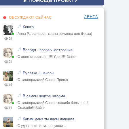
ПОМОЩЬ ПРОЕКТУ
ЛЕНТА
ОБСУЖДАЮТ СЕЙЧАС
Кошка
Анна Р., согласен, кошка рождена для блюза)
09:24
Володя - прораб настроения
С днем строителя!!!!!! Ура!!!!!!! 😃👍✨
08:21
Рулетка.- шансон.
Сталинградский Саша, Привет
08:15
В самом центре шторма
Сталинградский Саша, спасибо большое!!!
Спасибо!!! 🤗👍✨
08:11
Каким меня ты ядом напоила
С удовольствием послушал +