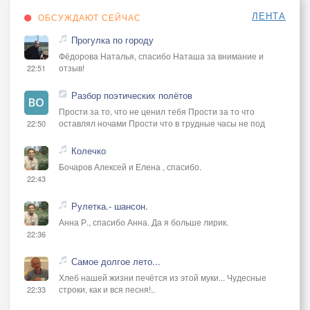
На все вопросы есть ответ,
ЛЕНТА
ОБСУЖДАЮТ СЕЙЧАС
В свои ты силы должен верить,
Прогулка по городу
За каждой ночью ждёт рассвет.
Фёдорова Наталья, спасибо Наташа за внимание и
В себя лишь должен ты поверить.
отзыв!
22:51
На все вопросы есть ответ,
Разбор поэтических полётов
В свои ты силы должен верить,
Прости за то, что не ценил тебя Прости за то что
оставлял ночами Прости что в трудные часы не под
22:50
За каждой ночью ждёт рассвет.
В себя лишь должен ты поверить.
Колечко
Бочаров Алексей и Елена , спасибо.
22:43
Рулетка.- шансон.
Анна Р., спасибо Анна. Да я больше лирик.
22:36
Самое долгое лето...
Хлеб нашей жизни печётся из этой муки... Чудесные
строки, как и вся песня!..
22:33