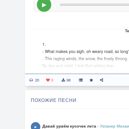
▶
Те
1.
- What makes you sigh, oh weary road, so long
- The raging winds, the snow, the frosty throng.
By day and night, I feel that aching fear,
To lose my way in towns or mountains near.
20
I"m tired of damp, of endless noisy feet,
0
98
Of countless steps that pound the busy street,
While, grim above, in heavy, solemn rows,
ПОХОЖИЕ ПЕСНИ
The weary clouds in gloomy silence close.
Chorus:
Don"t be so sad, dear road, I pray,
Давай урвём кусочек лета
-
Узланер Миха
▶