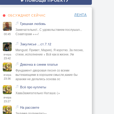
ПОМОЩЬ ПРОЕКТУ
ЛЕНТА
ОБСУЖДАЮТ СЕЙЧАС
Грешная любовь
Замечательно!.. С удовольствием послушал...
Соавторам +++!
00:45
Закулисье ...ст.7.12
Mangust. Привет, Мария). Я коротко. За песню,
стихи, исполнение + Всё как в жизни. Ум
вчера
23:42
Девочка в синем платье
Фундамент-дворовая песня со всеми
вытекающими в хорошем смысле,какие бы
вчера
23:36
аранжи не делались основа ос
Всё про куплеты
ХаваЗажигательно Наташа:-)+
вчера
23:27
На рассвете
Задумка получилась+