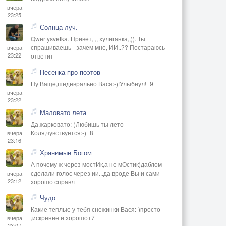
вчера
23:25
Солнца луч.
Qwertysvetka. Привет, ,, хулиганка,,)). Ты
спрашиваешь - зачем мне, ИИ..?? Постараюсь
вчера
23:22
ответит
Песенка про поэтов
Ну Ваще,шедеврально Вася:-)!Улыбнул!+9
вчера
23:22
Маловато лета
Да,жарковато:-)Любишь ты лето
Коля,чувствуется:-)+8
вчера
23:16
Хранимые Богом
А почему ж через мостИк,а не мОстик)даблом
сделали голос через ии...да вроде Вы и сами
вчера
23:12
хорошо справл
Чудо
Какие теплые у тебя снежинки Вася:-)просто
,искренне и хорошо+7
вчера
23:07