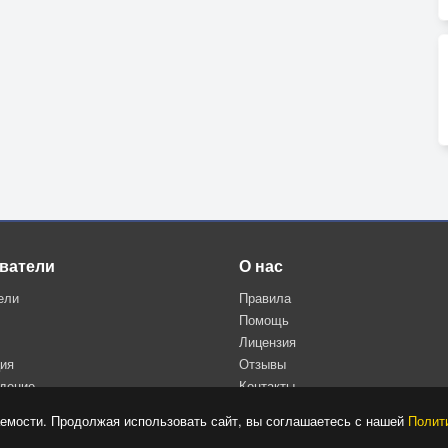
p.
ватели
О нас
ели
Правила
Помощь
Лицензия
ция
Отзывы
дение
Контакты
Политика конфиденциальности
емости. Продолжая использовать сайт, вы соглашаетесь с нашей
Полит