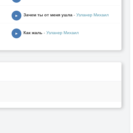
Зачем ты от меня ушла
-
Узланер Михаил
▶
Как жаль
-
Узланер Михаил
▶
w.
shore,