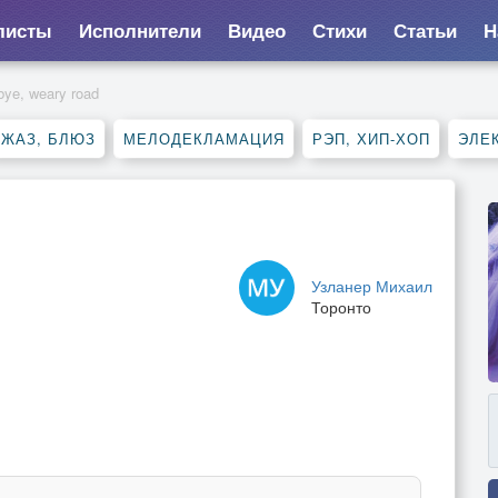
листы
Исполнители
Видео
Стихи
Статьи
Н
ye, weary road
ДЖАЗ, БЛЮЗ
МЕЛОДЕКЛАМАЦИЯ
РЭП, ХИП-ХОП
ЭЛЕ
Узланер Михаил
Торонто