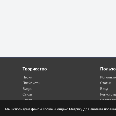
We"ll never know the mind of Him.
3.
- Why do you whisper, ancient forest deep?
You guard the dreams that fate could never kee
My angel, raise me to the skies above,
Console my soul that"s wearied for its love.
The rustling leaves sing softly to my ear,
Of vanished days, of times no longer here,
But, oh, too late to grieve for all that"s gone,
For earthly joys that we have drawn upon.
Творчество
Пользо
Песни
Исполнит
Chorus:
Плейлисты
Статьи
Oh winding road, please lead my feet,
Видео
Вход
Where God"s creation feels complete,
Стихи
Регистра
To sacred lands of peace and light,
Блоги
Подтверж
Where I could rest in heaven"s night.
Мы используем файлы cookie и Яндекс.Метрику для анализа посеща