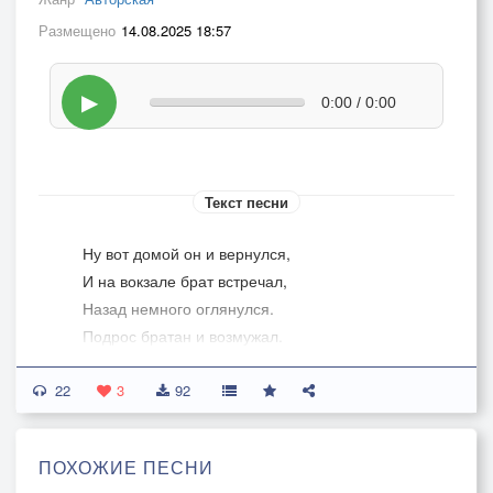
Размещено
14.08.2025 18:57
▶
0:00 / 0:00
Текст песни
Ну вот домой он и вернулся,
И на вокзале брат встречал,
Назад немного оглянулся.
Подрос братан и возмужал.
22
Они об многом говорили,
3
92
До брата он пытался довести,
Что кражи до добра не доводили.
ПОХОЖИЕ ПЕСНИ
Ты осторожней жизнь веди.