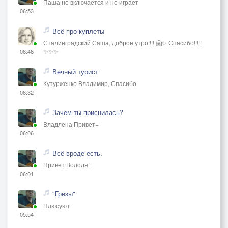
Паша не включается и не играет
06:53
Всё про куплеты
Сталинградский Саша, доброе утро!!!! 🤗✨ Спасибо!!!!!
✨✨✨
06:46
Вечный турист
Кутурженко Владимир, Спасибо
06:32
Зачем ты приснилась?
Владлена Привет+
06:06
Всё вроде есть.
Привет Володя+
06:01
"Грёзы"
Плюсую+
05:54