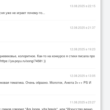
13.08.2025 в 22:15
ня уже не играет почему-то...
12.08.2025 в 21:37
12.08.2025 в 19:23
невековье, колоритное. Как-то на конкурсе я стихи писала про
tps://ya-poyu.ru/song/74581 ))
12.08.2025 в 13:05
ковая тематика. Очень образно. Молоток, Анюта 3+++ PS И
11.08.2025 в 23:27
греков говорил "Ars longa, vita brevis", или "Искусство вечно,