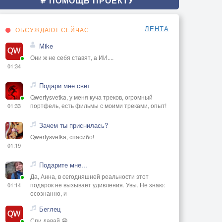
ПОМОЩЬ ПРОЕКТУ
ЛЕНТА
ОБСУЖДАЮТ СЕЙЧАС
Mike
Они ж не себя ставят, а ИИ....
01:34
Подари мне свет
Qwertysvetka, у меня куча треков, огромный
портфель, есть фильмы с моими треками, опыт!
01:33
Зачем ты приснилась?
Qwertysvetka, спасибо!
01:19
Подарите мне...
Да, Анна, в сегодняшней реальности этот
подарок не вызывает удивления. Увы. Не знаю:
01:14
осознанно, и
Беглец
Спи давай 😁