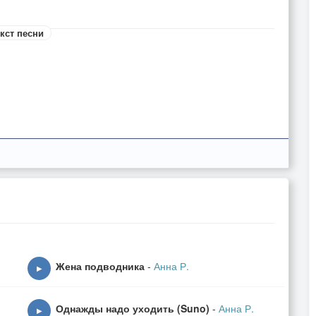
кст песни
Жена подводника
-
Анна Р.
▶
Однажды надо уходить (Suno)
-
Анна Р.
▶