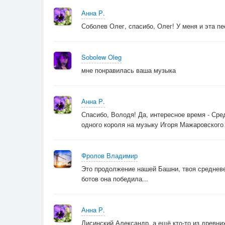
Анна Р.
Соболев Олег, спасибо, Олег! У меня и эта пес
Sobolew Oleg
мне понравилась ваша музыка
Анна Р.
Спасибо, Володя! Да, интересное время - Сред
одного короля на музыку Игоря Мажаровского ht
Фролов Владимир
Это продолжение нашей Башни, твоя средневе
ботов она победила...
Анна Р.
Лисинский Александр, а ещё кто-то из древних 