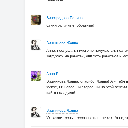
Во имя чести дав отпор.
Виноградова Полина
Стояла непоколебимо,
Стихи отличные, образные!
Предназначению верна,
А так хотелось быть любимой…
Ведь рода женского она!
Вишнякова Жанна
Анна, послушать ничего не получается, поэто
загружать на работах, они хоть работают и м
Анна Р.
Вишнякова Жанна, спасибо, Жанна! А у тебя п
чужое, ни новое, ни старое, ни на этой верси
сайта наладили!
Вишнякова Жанна
Ух, какие тропы , образность в стихах! Анна,