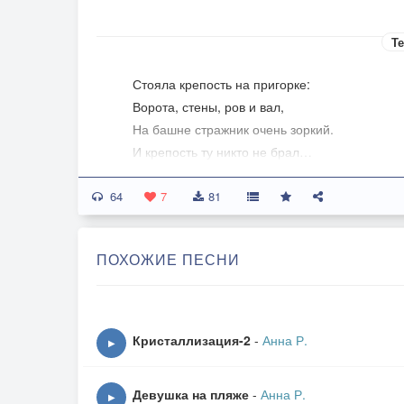
Те
Стояла крепость на пригорке:
Ворота, стены, ров и вал,
На башне стражник очень зоркий.
И крепость ту никто не брал…
64
Посмотрят: «Ух, она какая!
7
81
Такую с ходу не возьмёшь.
А неустанно осаждая,
ПОХОЖИЕ ПЕСНИ
Тут и полгода проведёшь!»
И дальше рыцари скакали,
Ища попроще крепостей,
Кристаллизация-2
-
Анна Р.
▶
Чтоб подошли – и сразу взяли,
Без утомительных затей.
Девушка на пляже
-
Анна Р.
▶