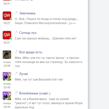
00:41
Земляника
О.. Вов.. Пошел по ягоды и попал под дождь...
Наше. Помолого-Метеорологическое...))+++
00:27
Солнца луч.
Сам так хорошо можешь... 🤔Зачем тебе ии?
00:21
Всё вроде есть.
Mike. Mike, или кто ты там по жизни - я просил
тебя незаходи ко мне на страницу. Ты накатил и
вчера
23:59
теб
Лучик
Mike, так тут сам Василий поёт же!
вчера
23:45
Влюблённые (соавт.)
Mike, не в Вашем вкусе - ещё не значит
"ужасно".) А вот тут голос, манера и аранж Игоря
вчера
23:44
идеально под