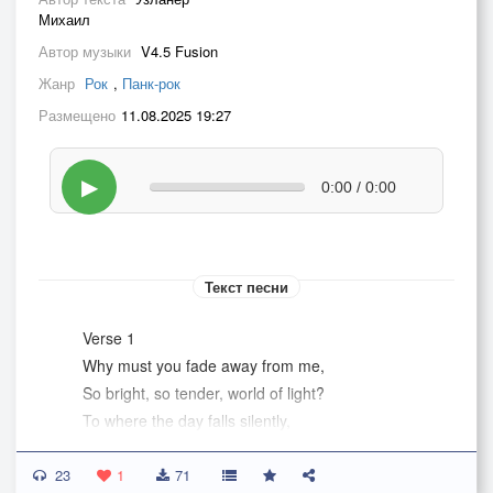
Михаил
Автор музыки
V4.5 Fusion
Жанр
Рок
,
Панк-рок
Размещено
11.08.2025 19:27
▶
0:00 / 0:00
Текст песни
Verse 1
Why must you fade away from me,
So bright, so tender, world of light?
To where the day falls silently,
And life burns out into the night.
23
With twilight"s final, fading gleam,
1
71