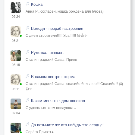
Кошка
Анна Р., согласен, кошка рождена для блюза)
09:24
Володя - прораб настроения
С днем строителя!!!!!! Ура!!!!!!! 😃👍✨
08:21
Рулетка.- шансон.
Сталинградский Саша, Привет
08:15
В самом центре шторма
Сталинградский Саша, спасибо большое!!! Спасибо!!! 🤗
👍✨
08:11
Каким меня ты ядом напоила
С удовольствием послушал +
07:04
Да возьмите же кто-нибудь это сердце!
Серёга Привет+