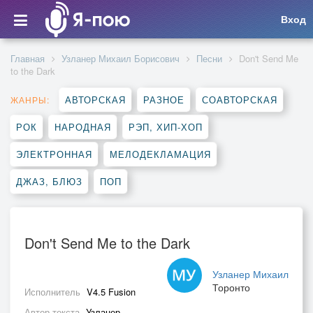
Вход
Главная
Узланер Михаил Борисович
Песни
Don't Send Me
to the Dark
АВТОРСКАЯ
РАЗНОЕ
СОАВТОРСКАЯ
ЖАНРЫ:
РОК
НАРОДНАЯ
РЭП, ХИП-ХОП
ЭЛЕКТРОННАЯ
МЕЛОДЕКЛАМАЦИЯ
ДЖАЗ, БЛЮЗ
ПОП
Don't Send Me to the Dark
Узланер Михаил
Торонто
Исполнитель
V4.5 Fusion
Автор текста
Узланер