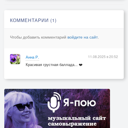
Your light will linger in my mind.
To realms of youth and dreams I go-
Don"t cry, don"t call, don"t beg me stay.
КОММЕНТАРИИ (1)
For I shall never hear below
The songs of love we used to play.
Чтобы добавить комментарий
войдите на сайт
.
Chorus (repeat)
How can I live without your grace,
11.08.2025 в 20:52
Анна Р.
Alone, without the morning sky?
Красивая грустная баллада... ❤️
Call me to that peaceful place,
But let me wait before goodbye.
Sing me of Earth, her gentle fields,
The northern winds, the rivers wide,
Of springtime blossoms she reveals
On drifting ice and rising tide.