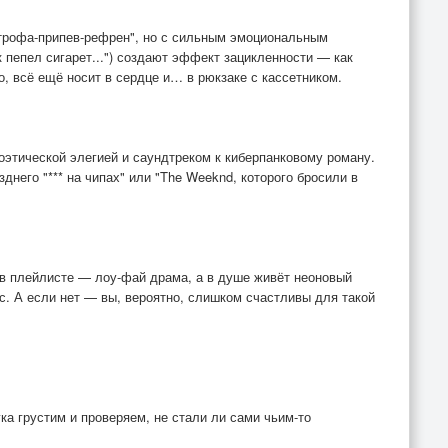
трофа-припев-рефрен", но с сильным эмоциональным
к пепел сигарет...") создают эффект зацикленности — как
, всё ещё носит в сердце и… в рюкзаке с кассетником.
оэтической элегией и саундтреком к киберпанковому роману.
днего "*** на чипах" или "The Weeknd, которого бросили в
 в плейлисте — лоу-фай драма, а в душе живёт неоновый
с. А если нет — вы, вероятно, слишком счастливы для такой
ка грустим и проверяем, не стали ли сами чьим-то