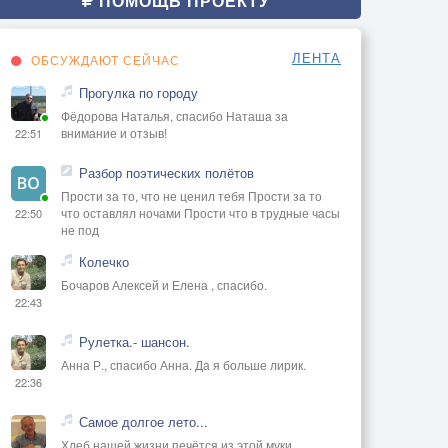
ПОМОЩЬ ПРОЕКТУ
ЛЕНТА
ОБСУЖДАЮТ СЕЙЧАС
Прогулка по городу
Фёдорова Наталья, спасибо Наташа за
внимание и отзыв!
22:51
Разбор поэтических полётов
Прости за то, что не ценил тебя Прости за то
что оставлял ночами Прости что в трудные часы
22:50
не под
Колечко
Бочаров Алексей и Елена , спасибо.
22:43
Рулетка.- шансон.
Анна Р., спасибо Анна. Да я больше лирик.
22:36
Самое долгое лето...
Хлеб нашей жизни печётся из этой муки...