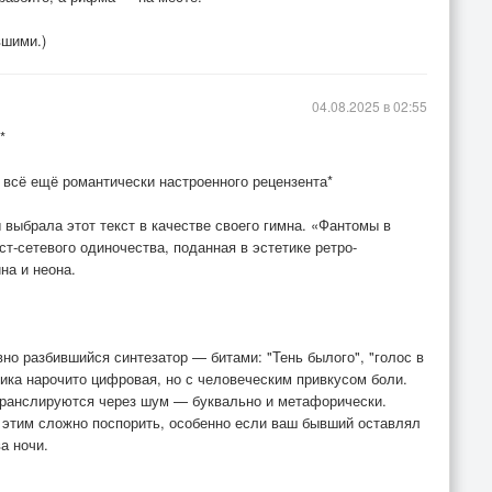
вшими.)
04.08.2025 в 02:55
*
о всё ещё романтически настроенного рецензента*
выбрала этот текст в качестве своего гимна. «Фантомы в
т-сетевого одиночества, поданная в эстетике ретро-
на и неона.
о разбившийся синтезатор — битами: "Тень былого", "голос в
ксика нарочито цифровая, но с человеческим привкусом боли.
транслируются через шум — буквально и метафорически.
 этим сложно поспорить, особенно если ваш бывший оставлял
а ночи.