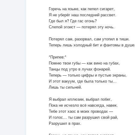
Горечь на языке, как пепел сигарет,
Я не уберёг наш последний рассвет.
Где был я? Где гас огонь?
Слепой эгоист — потерял эту ночь.
Потерял сам, разорвал, сам утопил в тиши.
Теперь лишь холодный бит и фантомы в душе
*Припев:*
Помню твои губы — как вино на губах,
Танцы под утро в лучах фонарей.
Теперь — только цифры и пустые экраны,
И этот вакуум, где была только ты…
Лишь ты сильней.
Я выбрал иллюзии, выбрал побег,
Пока не исчезло всё навсегда, навек.
Тебе этот хаос в моих проводах —
И голос… ты сам разрушил свой рай,
Разрушил в прах.