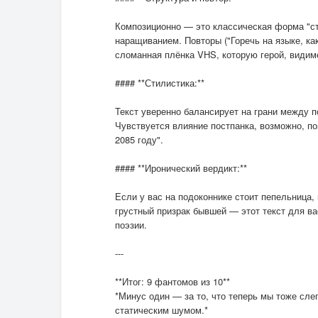
Композиционно — это классическая форма "с
наращиванием. Повторы ("Горечь на языке, ка
сломанная плёнка VHS, которую герой, видимо
#### **Стилистика:**
Текст уверенно балансирует на грани между п
Чувствуется влияние постпанка, возможно, поз
2085 году".
#### **Иронический вердикт:**
Если у вас на подоконнике стоит пепельница,
грустный призрак бывшей — этот текст для ва
поэзии.
---
**Итог: 9 фантомов из 10**
*Минус один — за то, что теперь мы тоже слег
статическим шумом.*