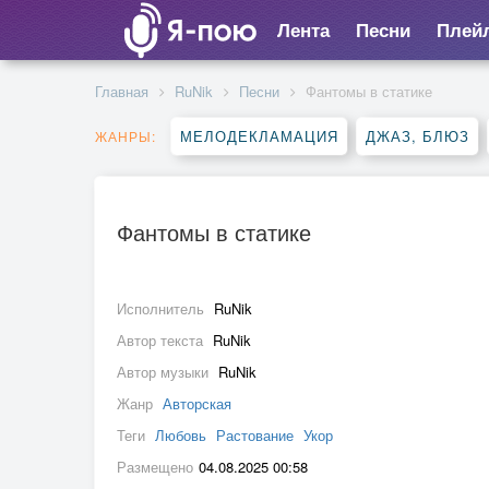
Лента
Песни
Плей
Главная
RuNik
Песни
Фантомы в статике
МЕЛОДЕКЛАМАЦИЯ
ДЖАЗ, БЛЮЗ
ЖАНРЫ:
Фантомы в статике
Исполнитель
RuNik
Автор текста
RuNik
Автор музыки
RuNik
Жанр
Авторская
Теги
Любовь
Растование
Укор
Размещено
04.08.2025 00:58