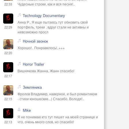
Чудесные строки, как и вся песня!..
22:33
Technology Documentary
Анна Р., Я еще пытаюсь тут обновить свой
портфель, треки , вдруг стали не активны и
22:29
невозможно просл
Ночной звонок
Хорошо!.. Понравилось!..+++
22:20
Horror Trailer
Вишнякова Жанна, Жанн спасибо!
22:17
Земляника
Фролов Владимир, наверное, и был романтиком
- стихи юношеские...) Спасибо, Володя!..
22:15
Mike
Я не понимаю кто тут пишет на моей странице и
что, очень много слов, но спасибо!
22:13