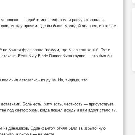
 человека — подайте мне салфетку, я расчувствовался.
опрос, между прочим. Где вы были, молодой человек, и кто вам
ё не боится фраз вроде "вакуум, где была только ты". Тут и
м стакане. Если бы у Blade Runner была группа — это был бы
р включил автозапись из душа. Но, видимо, это
вставками. Боль есть, ритм есть, честность — присутствует.
тве под светофором, когда пошёл дождь и вам вдруг стало 17.
ам из динамиков. Один фантом отнял балл за избыточную
 разбито, а рифма — на месте.