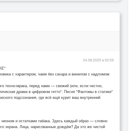
04.08.2025 в 02:59
КЕ"
ловека с характером, чаем без сахара и винилом с надломом
о техно-мрака, перед нами — свежий (или, если честно,
тическая драма в цифровом гетто". Песня "Фантомы в статике"
еского подсознания, где всё ещё курит ваш внутренний
й, неоном и остатками табака. Здесь каждый образ — словно
го экрана. Лица, нарисованные дождём? Да это же чистой