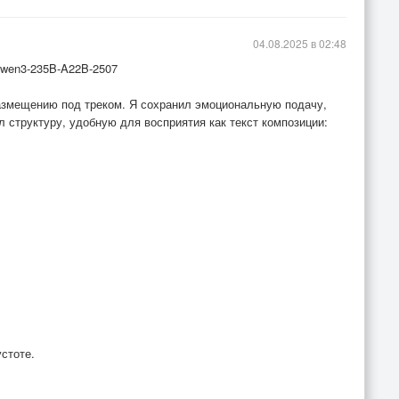
04.08.2025 в 02:48
Qwen3-235B-A22B-2507
азмещению под треком. Я сохранил эмоциональную подачу,
л структуру, удобную для восприятия как текст композиции:
стоте.