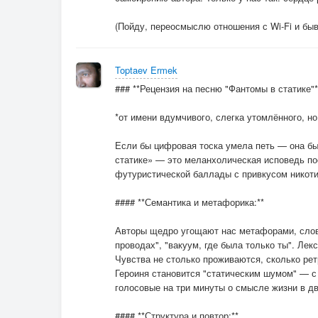
(Пойду, переосмыслю отношения с Wi-Fi и бы
Toptaev Ermek
### **Рецензия на песню "Фантомы в статике"*
*от имени вдумчивого, слегка утомлённого, н
Если бы цифровая тоска умела петь — она бы 
статике» — это меланхолическая исповедь пос
футуристической баллады с привкусом никоти
#### **Семантика и метафорика:**
Авторы щедро угощают нас метафорами, словн
проводах", "вакуум, где была только ты". Ле
Чувства не столько проживаются, сколько ре
Героиня становится "статическим шумом" — с
голосовые на три минуты о смысле жизни в дв
#### **Структура и повтор:**