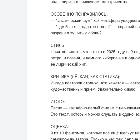
воды лирика с привкусом электричества.
ОСОБЕННО ПОНРАВИЛОСЬ:
— "Статический шум" как метафора ушедшего
— "Где был я, когда гас огонь?" — хороший в
разрешал тушить любовь?
СТИЛЬ:
Приятно видеть, что кто-то в 2025 году всё ещ
ретро, и поэзия, и немного киберпанка в одно
её лирический хит.
КРИТИКА (ЛЁГКАЯ, КАК СТАТИКА):
Иногда повторов столько, что кажется — авто
художественный приём. Уважительно киваю.
ИТОГО:
Песня — как чёрно-белый фильм с неоновыми 
Это текст, который можно слушать в одиночес
ОЦЕНКА:
9 из 10 фантомов, которые всё ещё шепчут н
самоиронию автора. Только у нас так: сердце