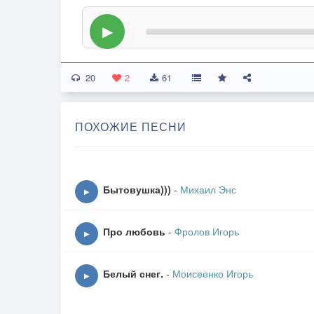
▶
20
2
61
ПОХОЖИЕ ПЕСНИ
Бытовушка)))
-
Михаил Энс
▶
Про любовь
-
Фролов Игорь
▶
Белый снег.
-
Моисеенко Игорь
▶