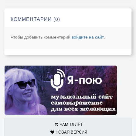
Я буду помнить всё добро
Всё будет ХОРОШО
КОММЕНТАРИИ (0)
(Припев)
Спасибо за всё
Чтобы добавить комментарий
войдите на сайт
.
Спасибо за то что верила в меня
Прости за всё
Прости за то что не ценил тебя
Мама прости, Мама прости, Мама прости
НАМ 15 ЛЕТ
НОВАЯ ВЕРСИЯ