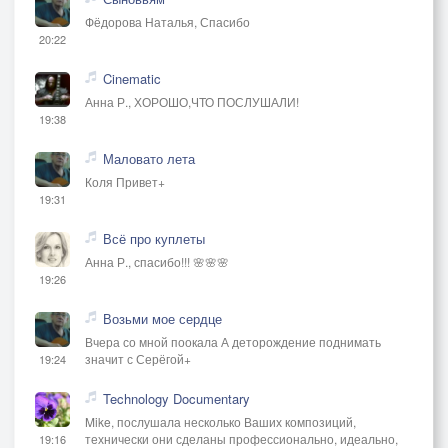
Фёдорова Наталья, Спасибо
20:22
Cinematic
Анна Р., ХОРОШО,ЧТО ПОСЛУШАЛИ!
19:38
Маловато лета
Коля Привет+
19:31
Всё про куплеты
Анна Р., спасибо!!! 🌸🌸🌸
19:26
Возьми мое сердце
Вчера со мной поокала А деторождение поднимать
значит с Серёгой+
19:24
Technology Documentary
Mike, послушала несколько Ваших композиций,
технически они сделаны профессионально, идеально,
19:16