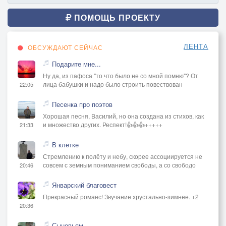
ПОМОЩЬ ПРОЕКТУ
ЛЕНТА
ОБСУЖДАЮТ СЕЙЧАС
Подарите мне...
Ну да, из пафоса "то что было не со мной помню"? От
лица бабушки и надо было строить повествован
22:05
Песенка про поэтов
Хорошая песня, Василий, но она создана из стихов, как
и множество других. Респект!👍👍👍+++++
21:33
В клетке
Стремлению к полёту и небу, скорее ассоциируется не
совсем с земным пониманием свободы, а со свободо
20:46
Январский благовест
Прекрасный романс! Звучание хрустально-зимнее. +2
20:36
Сыновьям