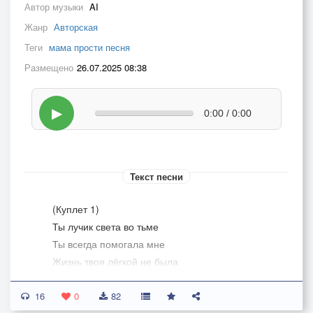
Автор музыки
AI
Жанр
Авторская
Теги
мама прости песня
Размещено
26.07.2025 08:38
▶
0:00 / 0:00
Текст песни
(Куплет 1)
Ты лучик света во тьме
Ты всегда помогала мне
Жизнь твоя лёгкой не была
Но всегда ты спасала меня
16
Я буду помнить тебя
0
82