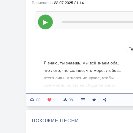
Размещено
22.07.2025 21:14
▶
Те
Я знаю, ты знаешь, мы всё знаем оба,
что лето, что солнце, что море, любовь –
всего лишь мгновение яркое, чтобы
запомнить, но это не сбудется вновь:
огни полуночные, звёзды, цикады,
22
прогулки по берегу ночью вдвоём,
1
98
купание заполночь, страсть до упада,
чтоб снова на пляже понежиться днём...
ПОХОЖИЕ ПЕСНИ
Не думал, когда ехал в поезде к югу,