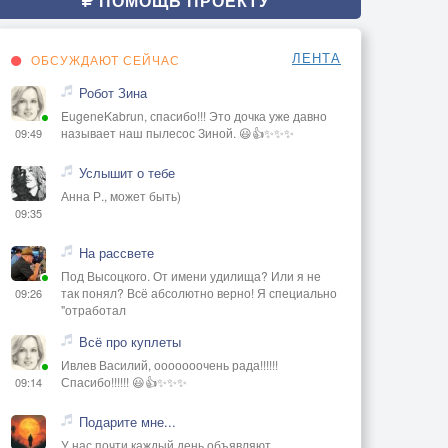
ПОМОЩЬ ПРОЕКТУ
ЛЕНТА
ОБСУЖДАЮТ СЕЙЧАС
Робот Зина
EugeneKabrun, спасибо!!! Это дочка уже давно
называет наш пылесос Зиной. 😃👍✨✨✨
09:49
Услышит о тебе
Анна Р., может быть)
09:35
На рассвете
Под Высоцкого. От имени удилища? Или я не
так понял? Всё абсолютно верно! Я специально
09:26
"отработал
Всё про куплеты
Ивлев Василий, ооооооочень рада!!!!!!
Спасибо!!!!!! 😃👍✨✨✨
09:14
Подарите мне...
У нас почти каждый день объявляют