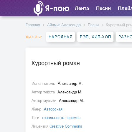
Лента
Песни
Плей
Главная
Айямиг Александр
Песни
Курортный ро
НАРОДНАЯ
РЭП, ХИП-ХОП
РАЗН
ЖАНРЫ:
Курортный роман
Исполнитель
Александр М.
Автор текста
Александр М.
Автор музыки
Александр М.
Жанр
Авторская
Теги
тональность перемен
Лицензия
Creative Commons