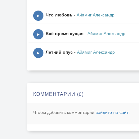
что юг мне подарит курортный роман,
на время, но лучшую в мире подругу,
Что любовь
-
Айямиг Александр
▶
пускай краткосрочный, любви ураган –
то бурное чувство ещё не забыто:
Всё время сущая
-
Айямиг Александр
мы рядом, мы вместе встречаем рассвет…
▶
закончился выезд недолгий из быта –
ты знаешь, я знаю, что «нас» больше нет.
Летний опус
-
Айямиг Александр
▶
КОММЕНТАРИИ (0)
Чтобы добавить комментарий
войдите на сайт
.