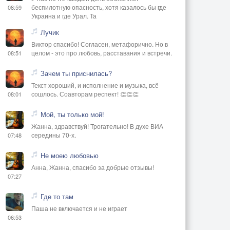
беспилотную опасность, хотя казалось бы где
08:59
Украина и где Урал. Та
Лучик
Виктор спасибо! Согласен, метафорично. Но в
целом - это про любовь, расставания и встречи.
08:51
Зачем ты приснилась?
Текст хороший, и исполнение и музыка, всё
сошлось. Соавторам респект! 👏👏👏
08:01
Мой, ты только мой!
Жанна, здравствуй! Трогательно! В духе ВИА
середины 70-х.
07:48
Не моею любовью
Анна, Жанна, спасибо за добрые отзывы!
07:27
Где то там
Паша не включается и не играет
06:53