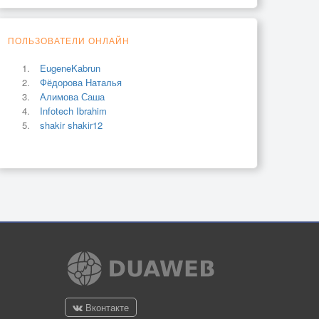
ПОЛЬЗОВАТЕЛИ ОНЛАЙН
EugeneKabrun
Фёдорова Наталья
Алимова Саша
Infotech Ibrahim
shakir shakir12
Вконтакте