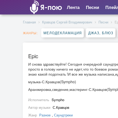
Лента
Песни
Плей
Главная
Кравцов Сергей Владимирович
Песни
Ep
МЕЛОДЕКЛАМАЦИЯ
ДЖАЗ, БЛЮЗ
ЖАНРЫ:
Epic
И снова здравствуйте! Сегодня очередной саундтр
просто в голову ничего не идет,что то боевое ром
знаю какой подогнать !И все же музыка написана,
музыка-С.Кравцов(Sympho)
Аранжировка,сведение,мастеринг-С.Кравцов(Symp
Исполнитель
Sympho
Автор музыки
С.Кравцов
Жанр
Разное
,
Саундтреки