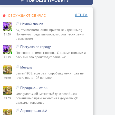
ПОМОЩЬ ПРОЕКТУ
ЛЕНТА
ОБСУЖДАЮТ СЕЙЧАС
Ночной звонок
Ах, эти воспоминания, приятные и грешные!)
Почему-то представилось, что эта песня звучит
21:39
в советском
Прогулка по городу
Плавно готовимся к осени... С такими стихами и
песнями это происходит легче! +2
21:25
Метель
osman1953, еще раз попробуй,у меня тоже не
грузилось ,с 10й попытки
19:59
Парадокс... ст.5.2
OrangutanG, ой ,мохнатый да с розой...как
романтично,прям эксклюзив в джунглях:-)В
19:03
раздумья говоришь
Аэропорт...ст.8.2