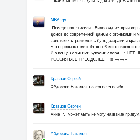
Такой клип мог бы купить даже ФЕДЕРАЛЬН
MBAkgs
"Победа над стихией." Видеоряд истории борь
домов до современной дамбы с огоньками и м
советских строителей с бульдозерами и крана
А в перерывах едят батоны белого нарезного 
И в конце большими буквами слоган : " 
РОССИЯ ВСЕ ПРЕОДОЛЕЕТ !!!!!+++++
Кравцов Сергей
Фёдорова Наталья, нааерное,спасибо
Кравцов Сергей
Анна Р., может быть не могу название придума
Фёдорова Наталья