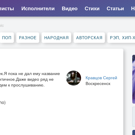
листы
Исполнители
Видео
Стихи
Статьи
Н
ic
ПОП
РАЗНОЕ
НАРОДНАЯ
АВТОРСКАЯ
РЭП, ХИП-
ек.Я пока не дал ему название
Кравцов Сергей
античное.Даже видео ряд не
Воскресенск
идем к прослушиванию.
ho)