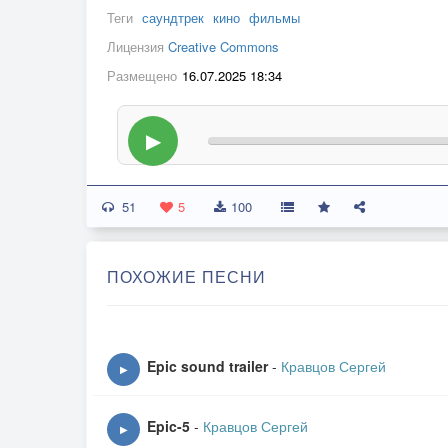
Теги
саундтрек
кино
фильмы
Лицензия
Creative Commons
Размещено
16.07.2025 18:34
▶
51
5
100
ПОХОЖИЕ ПЕСНИ
Epic sound trailer
-
Кравцов Сергей
▶
Epic-5
-
Кравцов Сергей
▶