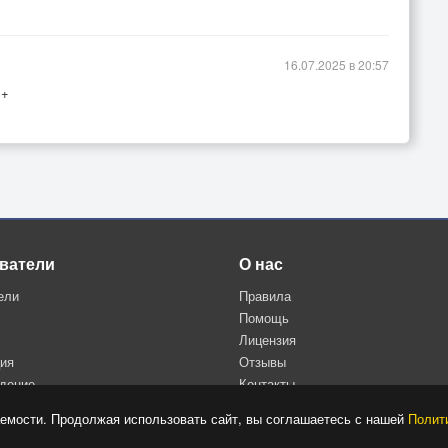
16.07.2025 в 20:57
++
ватели
О нас
ели
Правила
Помощь
Лицензия
ция
Отзывы
дение
Контакты
Политика конфиденциальности
емости. Продолжая использовать сайт, вы соглашаетесь с нашей
Полит