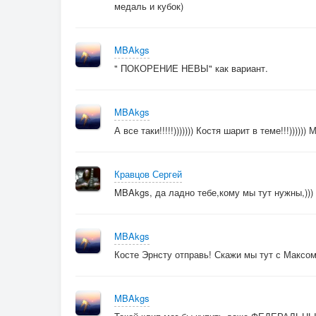
медаль и кубок)
MBAkgs
" ПОКОРЕНИЕ НЕВЫ" как вариант.
MBAkgs
А все таки!!!!!))))))) Костя шарит в теме!!!)))))
Кравцов Сергей
MBAkgs, да ладно тебе,кому мы тут нужны,)))
MBAkgs
Косте Эрнсту отправь! Скажи мы тут с Максом 
MBAkgs