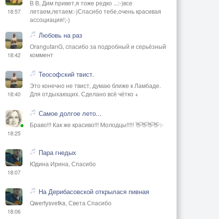
В В, Дим привет,я тоже редко ...:-)все
летаем,летаем:-)Спасибо тебе,очень красивая
18:57
ассоциация!;-)
Любовь на раз
OrangutanG, спасибо за подробный и серьёзный
коммент
18:42
Теософский твист.
Это конечно не твист, думаю ближе к Ламбаде.
Для отдыхающих. Сделано всё чётко +
18:40
Самое долгое лето...
Браво!!! Как же красиво!!! Молодцы!!!!! 👋👋👋👋✨
18:25
Пара гнедых
Юдина Ирина, Спасибо
18:07
На Дерибасовской открылася пивная
Qwertysvetka, Света Спасибо
18:06