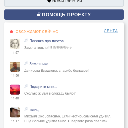
НОВАЯ ВЕРСИЯ
ПОМОЩЬ ПРОЕКТУ
ЛЕНТА
ОБСУЖДАЮТ СЕЙЧАС
Песенка про поэтов
Замечательно!!!!! 👋👋👋👋✨✨
11:57
Земляника
Денисова Владлена, спасибо большое!
11:56
Подарите мне...
Сколько ж Вам в блокаду было?
11:40
Блиц.
Михаил Энс , спасибо. Если честно, сам себя удивил.
Ещё больше удивил Suno. С первого раза спел как
11:17