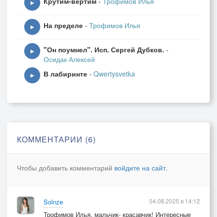
Крутим-вертим
-
Трофимов Илья
▶
На пределе
-
Трофимов Илья
▶
"Он поумнел". Исп. Сергей Дубков.
-
▶
Осидак Алексей
В лабиринте
-
Qwertysvetka
▶
КОММЕНТАРИИ (6)
Чтобы добавить комментарий
войдите на сайт
.
04.08.2025 в 14:12
Solnze
Трофимов Илья, мальчик- красавчик! Интересные