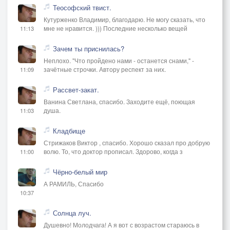
Теософский твист.
Кутурженко Владимир, благодарю. Не могу сказать, что
мне не нравится. ))) Последние несколько вещей
11:13
Зачем ты приснилась?
Неплохо. "Что пройдено нами - останется снами," -
зачётные строчки. Автору респект за них.
11:09
Рассвет-закат.
Ванина Светлана, спасибо. Заходите ещё, поющая
душа.
11:03
Кладбище
Стрижаков Виктор , спасибо. Хорошо сказал про добрую
волю. То, что доктор прописал. Здорово, когда з
11:00
Чёрно-белый мир
А РАМИЛЬ, Спасибо
10:37
Солнца луч.
Душевно! Молодчага! А я вот с возрастом стараюсь в