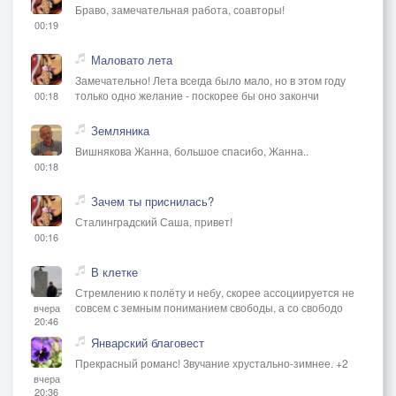
Браво, замечательная работа, соавторы!
00:19
Маловато лета
Замечательно! Лета всегда было мало, но в этом году
только одно желание - поскорее бы оно закончи
00:18
Земляника
Вишнякова Жанна, большое спасибо, Жанна..
00:18
Зачем ты приснилась?
Сталинградский Саша, привет!
00:16
В клетке
Стремлению к полёту и небу, скорее ассоциируется не
совсем с земным пониманием свободы, а со свободо
вчера
20:46
Январский благовест
Прекрасный романс! Звучание хрустально-зимнее. +2
вчера
20:36