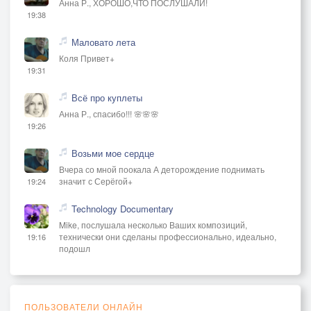
Анна Р., ХОРОШО,ЧТО ПОСЛУШАЛИ!
19:38
Маловато лета
Коля Привет+
19:31
Всё про куплеты
Анна Р., спасибо!!! 🌸🌸🌸
19:26
Возьми мое сердце
Вчера со мной поокала А деторождение поднимать
значит с Серёгой+
19:24
Technology Documentary
Mike, послушала несколько Ваших композиций,
технически они сделаны профессионально, идеально,
19:16
подошл
ПОЛЬЗОВАТЕЛИ ОНЛАЙН