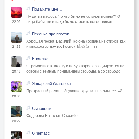
Подарите мне...
Ну да, из пафоса "то что было не со мной помню"? От
лица бабушки и надо было строить повествован
22:05
Песенка про поэтов
Хорошая песня, Василий, но она создана из стихов, как
и множество других. Респект!👍👍👍+++++
21:33
В клетке
Стремлению к полёту и небу, скорее ассоциируется не
совсем с земным пониманием свободы, а со свободо
20:46
Январский благовест
Прекрасный романс! Звучание хрустально-зимнее. +2
20:36
Сыновьям
Фёдорова Наталья, Спасибо
20:22
Cinematic