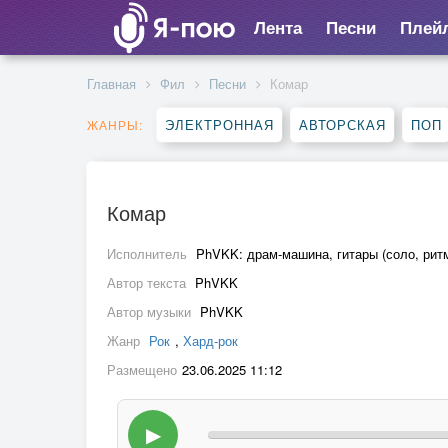
Лента
Песни
Плей
Главная
Фил
Песни
Комар
ЭЛЕКТРОННАЯ
АВТОРСКАЯ
ПОП
ЖАНРЫ:
Комар
Исполнитель
PhVKK: драм-машина, гитары (соло, ритм
Автор текста
PhVKK
Автор музыки
PhVKK
Жанр
Рок
,
Хард-рок
Размещено
23.06.2025 11:12
▶