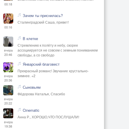
00:18
Зачем ты приснилась?
Сталинградский Саша, привет!
00:16
В клетке
Стремлению к полёту и небу, скорее
ассоциируется не совсем с земным пониманием
вчера
20:46
свободы, а со свободо
Январский благовест
Прекрасный романс! Звучание хрустально-
зимнее. +2
вчера
20:36
Сыновьям
Фёдорова Наталья, Спасибо
вчера
20:22
Cinematic
Анна Р., ХОРОШО,ЧТО ПОСЛУШАЛИ!
вчера
19:38