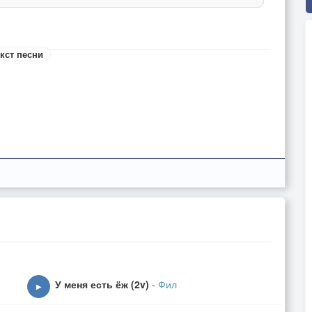
кст песни
У меня есть ёж (2v)
-
Фил
▶