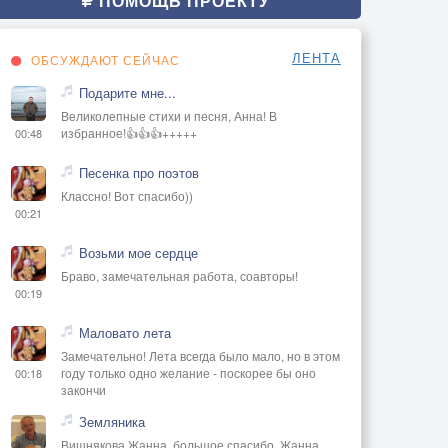
ПОМОЩЬ ПРОЕКТУ
ЛЕНТА
ОБСУЖДАЮТ СЕЙЧАС
Подарите мне...
Великолепные стихи и песня, Анна! В
избранное!👍👍👍+++++
00:48
Песенка про поэтов
Классно! Вот спасибо))
00:21
Возьми мое сердце
Браво, замечательная работа, соавторы!
00:19
Маловато лета
Замечательно! Лета всегда было мало, но в этом
году только одно желание - поскорее бы оно
00:18
закончи
Земляника
Вишнякова Жанна, большое спасибо, Жанна..