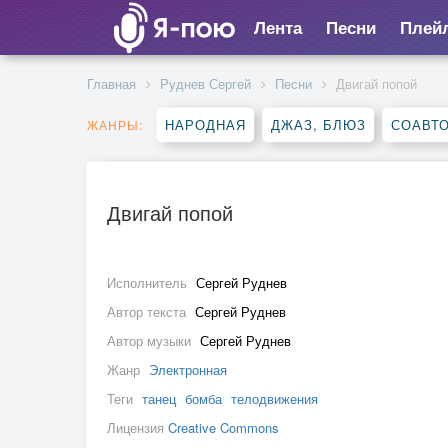
Лента
Песни
Плей
Главная
Руднев Сергей
Песни
Двигай попой
НАРОДНАЯ
ДЖАЗ, БЛЮЗ
СОАВТ
ЖАНРЫ:
Двигай попой
Исполнитель
Сергей Руднев
Автор текста
Сергей Руднев
Автор музыки
Сергей Руднев
Жанр
Электронная
Теги
танец
бомба
телодвижения
Лицензия
Creative Commons