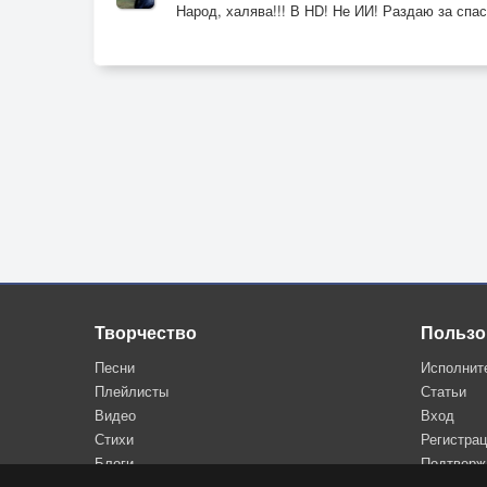
Народ, халява!!! В HD! Не ИИ! Раздаю за спас
Тебя повсюду
Ждёт успех!
Припев: (2 раза)
Двигай, давай
Своей попой
Не убегай
Как антилопа!
Стильно танцуй
И хлопай
Тебе же к лицу
Опа опа!
Творчество
Пользо
Песни
Исполнит
Проигрыш: (основная часть с соло)
Плейлисты
Статьи
Видео
Вход
Припев:
Стихи
Регистра
Двигай, давай
Блоги
Подтверж
Своей попой