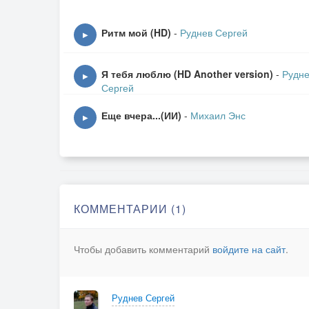
И подлецу.
Ритм мой (HD)
-
Руднев Сергей
▶
Припев:
Двигай, давай
Я тебя люблю (HD Another version)
-
Рудн
Своей попой
▶
Сергей
Не убегай
Как антилопа!
Еще вчера...(ИИ)
-
Михаил Энс
▶
Стильно танцуй
И хлопай
Тебе же к лицу
Опа опа!
КОММЕНТАРИИ (1)
2) Черёд за мной
Но я пасую
Чтобы добавить комментарий
войдите на сайт
.
Тебя в мечтах
Я нарисую.
Твои движенья -
Руднев Сергей
Это блеск