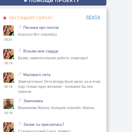
ПОМОЩЬ ПРОЕКТУ
ЛЕНТА
ОБСУЖДАЮТ СЕЙЧАС
Песенка про поэтов
Классно! Вот спасибо))
00:21
Возьми мое сердце
Браво, замечательная работа, соавторы!
00:19
Маловато лета
Замечательно! Лета всегда было мало, но в этом
году только одно желание - поскорее бы оно
00:18
закончи
Земляника
Вишнякова Жанна, большое спасибо, Жанна..
00:18
Зачем ты приснилась?
Сталинградский Саша, привет!