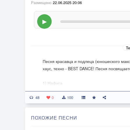
Размещено
22.06.2025 20:06
▶
Те
Песня красавца и подлеца (юношеского макс
хаус, техно - BEST DANCE! Песня посвящает
1) Нафига
Ты уходишь
48
Вокруг, да около
0
100
Где-то бродишь.
А ну танцуй
ПОХОЖИЕ ПЕСНИ
Тебе к лицу
Мне красавцу