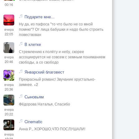
00:16
Подарите мне...
Ну да, из пафоса "то что было не со мной
помню"? От лица бабушки и надо было строить
вчера
22:05
повествован
В клетке
Стремлению к полёту и небу, скорее
ассоциируется не совсем с земным пониманием
вчера
20:46
свободы, а со свободо
Январский благовест
Прекрасный романс! Звучание хрустально-
зимнее. +2
вчера
20:36
Сыновьям
Фёдорова Наталья, Спасибо
вчера
20:22
Cinematic
Анна Р., ХОРОШО,ЧТО ПОСЛУШАЛИ!
вчера
19:38