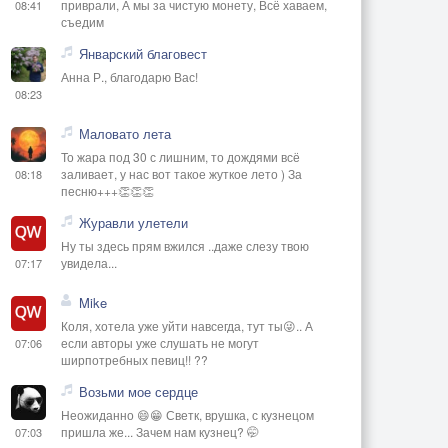
приврали, А мы за чистую монету, Всё хаваем,
08:41
съедим
Январский благовест
Анна Р., благодарю Вас!
08:23
Маловато лета
То жара под 30 с лишним, то дождями всё
заливает, у нас вот такое жуткое лето ) За
08:18
песню+++👏👏👏
Журавли улетели
Ну ты здесь прям вжился ..даже слезу твою
увидела...
07:17
Mike
Коля, хотела уже уйти навсегда, тут ты😜.. А
если авторы уже слушать не могут
07:06
ширпотребных певиц!! ??
Возьми мое сердце
Неожиданно 😄😁 Светк, врушка, с кузнецом
пришла же... Зачем нам кузнец? 🤭
07:03