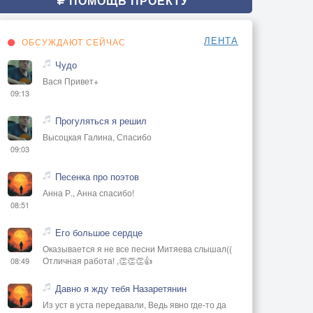
ПОМОЩЬ ПРОЕКТУ
ЛЕНТА
ОБСУЖДАЮТ СЕЙЧАС
Чудо
Вася Привет+
09:13
Прогуляться я решил
Высоцкая Галина, Спасибо
09:03
Песенка про поэтов
Анна Р., Анна спасибо!
08:51
Его большое сердце
Оказывается я не все песни Митяева слышал((
Отличная работа! ,👏👏👏👍
08:49
Давно я жду тебя Назаретянин
Из уст в уста передавали, Ведь явно где-то да