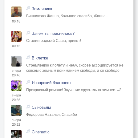
Земляника
Вишнякова Жанна, большое спасибо, Жанна..
00:18
Зачем ты приснилась?
Сталинградский Саша, привет!
00:16
В клетке
Стремлению к полёту и небу, скорее ассоциируется не
совсем с земным пониманием свободы, а со свободо
вчера
20:46
Январский благовест
Прекрасный романс! Звучание хрустально-зимнее. +2
вчера
20:36
Сыновьям
Фёдорова Наталья, Спасибо
вчера
20:22
Cinematic