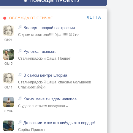
ПОМОЩЬ ПРОЕКТУ
ЛЕНТА
ОБСУЖДАЮТ СЕЙЧАС
Володя - прораб настроения
С днем строителя!!!!!! Ура!!!!!!! 😃👍✨
08:21
Рулетка.- шансон.
Сталинградский Саша, Привет
08:15
В самом центре шторма
Сталинградский Саша, спасибо большое!!!
Спасибо!!! 🤗👍✨
08:11
Каким меня ты ядом напоила
С удовольствием послушал +
07:04
Да возьмите же кто-нибудь это сердце!
Серёга Привет+