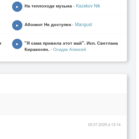
На теплоходе музыка
-
Kazakov Nik
▶
Абонент Не доступен
-
Mangust
▶
я
"Я сама привела этот май". Исп. Светлана
▶
Киракосян.
-
Осидак Алексей
05.07.2025 в 13:14