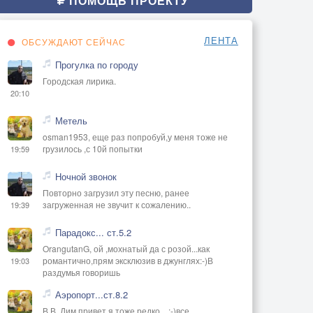
ПОМОЩЬ ПРОЕКТУ
ЛЕНТА
ОБСУЖДАЮТ СЕЙЧАС
Прогулка по городу
Городская лирика.
20:10
Метель
osman1953, еще раз попробуй,у меня тоже не
грузилось ,с 10й попытки
19:59
Ночной звонок
Повторно загрузил эту песню, ранее
загруженная не звучит к сожалению..
19:39
Парадокс... ст.5.2
OrangutanG, ой ,мохнатый да с розой...как
романтично,прям эксклюзив в джунглях:-)В
19:03
раздумья говоришь
Аэропорт...ст.8.2
В В, Дим привет,я тоже редко ...:-)все