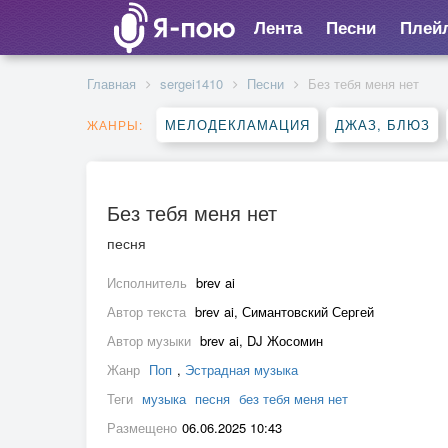
Лента
Песни
Плей
Главная
sergei1410
Песни
Без тебя меня нет
МЕЛОДЕКЛАМАЦИЯ
ДЖАЗ, БЛЮЗ
ЖАНРЫ:
Без тебя меня нет
песня
Исполнитель
brev ai
Автор текста
brev ai, Симантовский Сергей
Автор музыки
brev ai, DJ Жосомин
Жанр
Поп
,
Эстрадная музыка
Теги
музыка
песня
без тебя меня нет
Размещено
06.06.2025 10:43