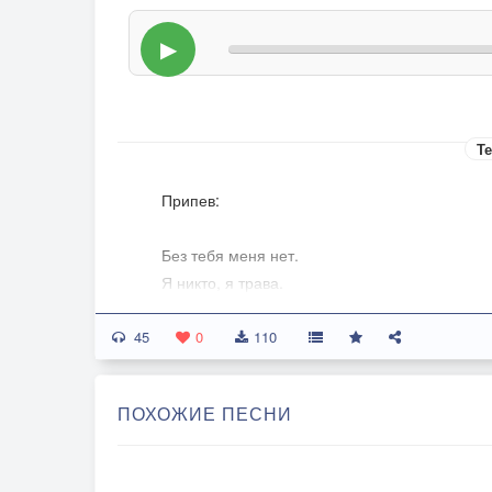
▶
Те
Припев:
Без тебя меня нет.
Я никто, я трава.
Мой мир, лишь силуэт.
45
Что исчезает в словах.
0
110
ПОХОЖИЕ ПЕСНИ