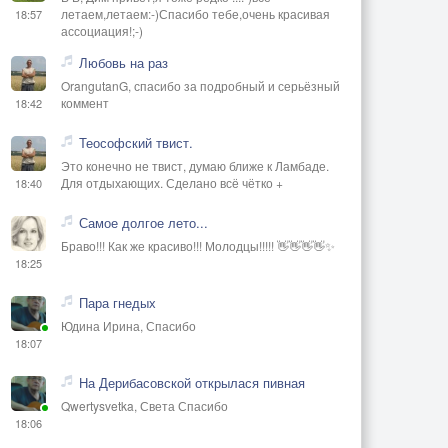
летаем,летаем:-)Спасибо тебе,очень красивая
18:57
ассоциация!;-)
Любовь на раз
OrangutanG, спасибо за подробный и серьёзный
коммент
18:42
Теософский твист.
Это конечно не твист, думаю ближе к Ламбаде.
Для отдыхающих. Сделано всё чётко +
18:40
Самое долгое лето...
Браво!!! Как же красиво!!! Молодцы!!!!! 👋👋👋👋✨
18:25
Пара гнедых
Юдина Ирина, Спасибо
18:07
На Дерибасовской открылася пивная
Qwertysvetka, Света Спасибо
18:06