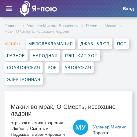
Вход
Главная
Узланер Михаил Борисович
Песни
Макни во
мрак, О Смерть, иссохшие ладони
МЕЛОДЕКЛАМАЦИЯ
ДЖАЗ, БЛЮЗ
ПОП
ЖАНРЫ:
РАЗНОЕ
НАРОДНАЯ
РЭП, ХИП-ХОП
СОАВТОРСКАЯ
РОК
АВТОРСКАЯ
ЭЛЕКТРОННАЯ
Макни во мрак, О Смерть, иссохшие
ладони
отрывок из стихотворения
Узланер Михаил
"Любовь, Смерть и
Торонто
Надежда" в аранжировке и