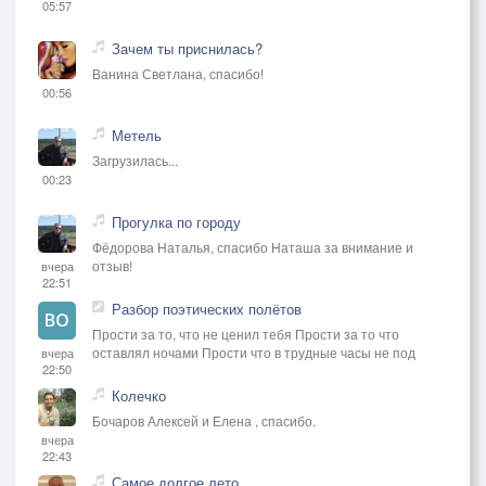
05:57
Зачем ты приснилась?
Ванина Светлана, спасибо!
00:56
Метель
Загрузилась...
00:23
Прогулка по городу
Фёдорова Наталья, спасибо Наташа за внимание и
отзыв!
вчера
22:51
Разбор поэтических полётов
Прости за то, что не ценил тебя Прости за то что
оставлял ночами Прости что в трудные часы не под
вчера
22:50
Колечко
Бочаров Алексей и Елена , спасибо.
вчера
22:43
Самое долгое лето...