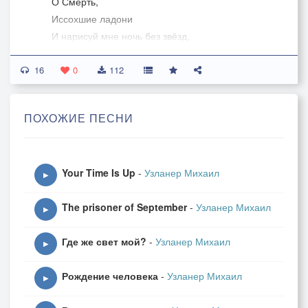
О Смерть,
Иссохшие ладони
И нарисуй мне ночь без звёзд,
Из беспросветной тьмы
16
Где в темноте слепящей дремлет пустота,
0
112
Где в Аввадоне
Поют потерянные души мрачные псалмы
ПОХОЖИЕ ПЕСНИ
Your Time Is Up
-
Узланер Михаил
▶
The prisoner of September
-
Узланер Михаил
▶
Где же свет мой?
-
Узланер Михаил
▶
Рождение человека
-
Узланер Михаил
▶