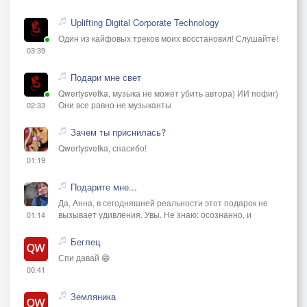
Uplifting Digital Corporate Technology
Один из кайфовых треков моих восстановил! Слушайте!
03:39
Подари мне свет
Qwertysvetka, музыка не может убить автора) ИИ пофиг)
Они все равно не музыканты
02:33
Зачем ты приснилась?
Qwertysvetka, спасибо!
01:19
Подарите мне...
Да, Анна, в сегодняшней реальности этот подарок не
вызывает удивления. Увы. Не знаю: осознанно, и
01:14
Беглец
Спи давай 😁
00:41
Земляника