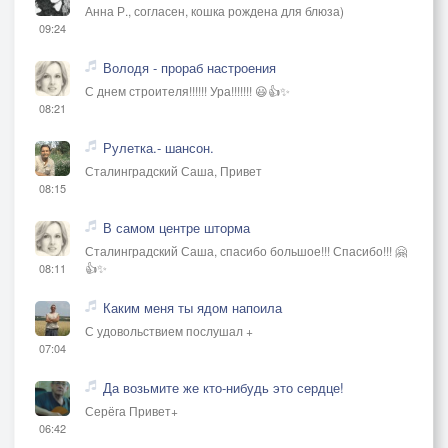
Анна Р., согласен, кошка рождена для блюза)
09:24
Володя - прораб настроения
С днем строителя!!!!!! Ура!!!!!!! 😃👍✨
08:21
Рулетка.- шансон.
Сталинградский Саша, Привет
08:15
В самом центре шторма
Сталинградский Саша, спасибо большое!!! Спасибо!!! 🤗
👍✨
08:11
Каким меня ты ядом напоила
С удовольствием послушал +
07:04
Да возьмите же кто-нибудь это сердце!
Серёга Привет+
06:42