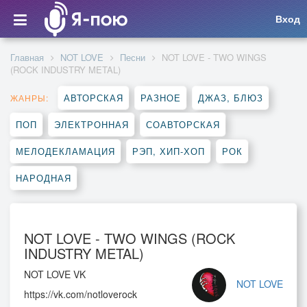
Вход
Главная
NOT LOVE
Песни
NOT LOVE - TWO WINGS
(ROCK INDUSTRY METAL)
АВТОРСКАЯ
РАЗНОЕ
ДЖАЗ, БЛЮЗ
ЖАНРЫ:
ПОП
ЭЛЕКТРОННАЯ
СОАВТОРСКАЯ
МЕЛОДЕКЛАМАЦИЯ
РЭП, ХИП-ХОП
РОК
НАРОДНАЯ
NOT LOVE - TWO WINGS (ROCK
INDUSTRY METAL)
NOT LOVE VK
NOT LOVE
https://vk.com/notloverock