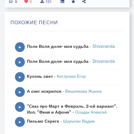
9
0
101
ПОХОЖИЕ ПЕСНИ
Поле Воля доля- моя судьба
-
Shivananda
▶
Поле Воля доля- моя судьба
-
Shivananda
▶
Кухонь свет
-
Кострома Егор
▶
А снег искрился
-
Вишнякова Жанна
▶
"Сказ про Март и Февраль. 2-ой вариант".
▶
Исп. "Феня и Афоня"
-
Осидак Алексей
Письмо Сереге
-
Шурыгин Вадим
▶