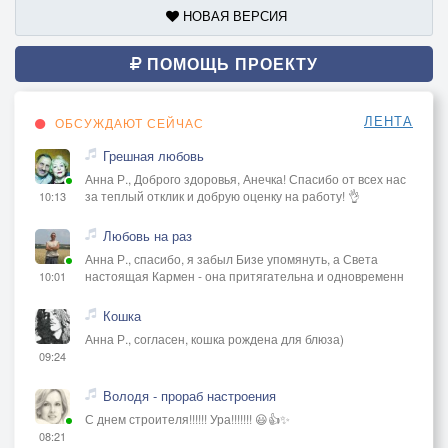
НОВАЯ ВЕРСИЯ
ПОМОЩЬ ПРОЕКТУ
ЛЕНТА
ОБСУЖДАЮТ СЕЙЧАС
Грешная любовь
Анна Р., Доброго здоровья, Анечка! Спасибо от всех нас
за теплый отклик и добрую оценку на работу! 👌
10:13
Любовь на раз
Анна Р., спасибо, я забыл Бизе упомянуть, а Света
настоящая Кармен - она притягательна и одновременн
10:01
Кошка
Анна Р., согласен, кошка рождена для блюза)
09:24
Володя - прораб настроения
С днем строителя!!!!!! Ура!!!!!!! 😃👍✨
08:21