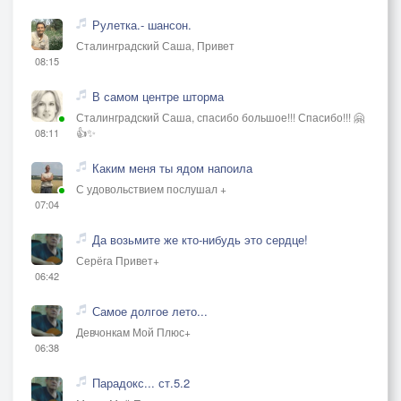
Рулетка.- шансон.
Сталинградский Саша, Привет
08:15
В самом центре шторма
Сталинградский Саша, спасибо большое!!! Спасибо!!! 🤗
👍✨
08:11
Каким меня ты ядом напоила
С удовольствием послушал +
07:04
Да возьмите же кто-нибудь это сердце!
Серёга Привет+
06:42
Самое долгое лето...
Девчонкам Мой Плюс+
06:38
Парадокс... ст.5.2