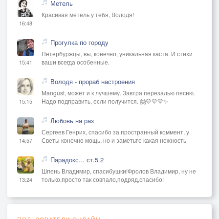
Метель
Красивая метель у тебя, Володя!
16:48
Прогулка по городу
Петербуржцы, вы, конечно, уникальная каста. И стихи
ваши всегда особенные.
15:41
Володя - прораб настроения
Mangust, может и к лучшему. Завтра перезалью песню.
Надо подправить, если получится. 🤗💛💛💛✨
15:15
Любовь на раз
Сергеев Генрих, спасибо за пространный коммент, у
Светы конечно мощь, но и заметьте какая нежность
14:57
Парадокс... ст.5.2
Шпень Владимир, спасибушки!Фролов Владимир, ну не
только,просто так совпало,подряд,спасибо!
13:24