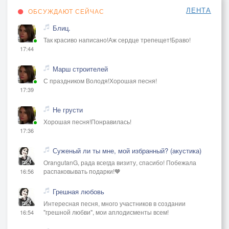
ЛЕНТА
ОБСУЖДАЮТ СЕЙЧАС
Блиц.
Так красиво написано!Аж сердце трепещет!Браво!
17:44
Марш строителей
С праздником Володя!Хорошая песня!
17:39
Не грусти
Хорошая песня!Понравилась!
17:36
Суженый ли ты мне, мой избранный? (акустика)
OrangutanG, рада всегда визиту, спасибо! Побежала
распаковывать подарки!🧡
16:56
Грешная любовь
Интересная песня, много участников в создании
"грешной любви", мои аплодисменты всем!
16:54