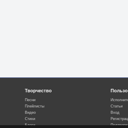
Творчество
Пользо
Песни
Исполнит
Плейлисты
Статьи
Видео
Вход
Стихи
Регистра
Блоги
Подтверж