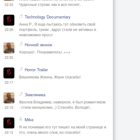
Чудесные строки, как и вся песня!..
22:33
Technology Documentary
Анна Р., Я еще пытаюсь тут обновить свой
портфель, треки , вдруг стали не активны и
22:29
невозможно просл
Ночной звонок
Хорошо!.. Понравилось!..+++
22:20
Horror Trailer
Вишнякова Жанна, Жанн спасибо!
22:17
Земляника
Фролов Владимир, наверное, и был романтиком
- стихи юношеские...) Спасибо, Володя!..
22:15
Mike
Я не понимаю кто тут пишет на моей странице и
что, очень много слов, но спасибо!
22:13