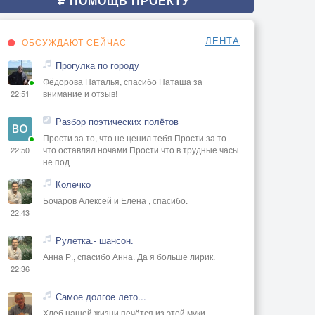
ПОМОЩЬ ПРОЕКТУ
ЛЕНТА
ОБСУЖДАЮТ СЕЙЧАС
Прогулка по городу
Фёдорова Наталья, спасибо Наташа за
внимание и отзыв!
22:51
Разбор поэтических полётов
Прости за то, что не ценил тебя Прости за то
что оставлял ночами Прости что в трудные часы
22:50
не под
Колечко
Бочаров Алексей и Елена , спасибо.
22:43
Рулетка.- шансон.
Анна Р., спасибо Анна. Да я больше лирик.
22:36
Самое долгое лето...
Хлеб нашей жизни печётся из этой муки...