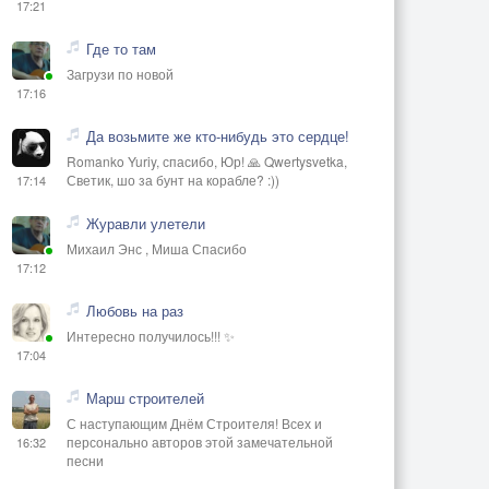
17:21
Где то там
Загрузи по новой
17:16
Да возьмите же кто-нибудь это сердце!
Romanko Yuriy, спасибо, Юр! 🙏 Qwertysvetka,
Светик, шо за бунт на корабле? :))
17:14
Журавли улетели
Михаил Энс , Миша Спасибо
17:12
Любовь на раз
Интересно получилось!!! ✨
17:04
Марш строителей
С наступающим Днём Строителя! Всех и
персонально авторов этой замечательной
16:32
песни