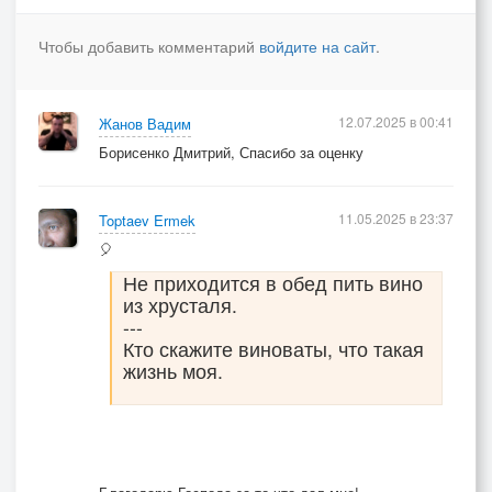
Если это в мире есть, я вам просто всем скажу,
Чтобы добавить комментарий
войдите на сайт
.
Что прекрасна жизнь идёт и я счастливо живу.
Покажите мне тот мир, где нет боли и войны,
12.07.2025 в 00:41
Жанов Вадим
Покажите тех людей, кому деньги не нужны.
Борисенко Дмитрий, Спасибо за оценку
Если это в мире есть, я вам просто всем скажу,
Что прекрасна жизнь идёт и я счастливо живу.
11.05.2025 в 23:37
Toptaev Ermek
🎈
Не приходится в обед пить вино
из хрусталя.
---
Кто скажите виноваты, что такая
жизнь моя.