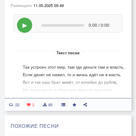
Размещено
11.05.2025 05:49
▶
0:00 / 0:00
Текст песни
Так устроен этот мир, там где деньги там и власть,
Если денег не нажил, то и жизнь идёт не в масть.
Вот и так наш брат живёт, от копейки до рубля,
Не приходится в обед пить вино из хрусталя.
22
Покажите мне тот мир, где нет боли и войны,
2
85
Покажите тех людей, кому деньги не нужны.
Если это в мире есть, я вам просто всем скажу,
ПОХОЖИЕ ПЕСНИ
Что прекрасна жизнь идёт и я счастливо живу.