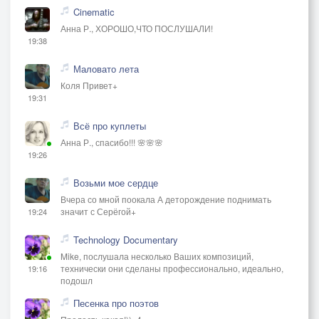
Cinematic
Анна Р., ХОРОШО,ЧТО ПОСЛУШАЛИ!
19:38
Маловато лета
Коля Привет+
19:31
Всё про куплеты
Анна Р., спасибо!!! 🌸🌸🌸
19:26
Возьми мое сердце
Вчера со мной поокала А деторождение поднимать
значит с Серёгой+
19:24
Technology Documentary
Mike, послушала несколько Ваших композиций,
технически они сделаны профессионально, идеально,
19:16
подошл
Песенка про поэтов