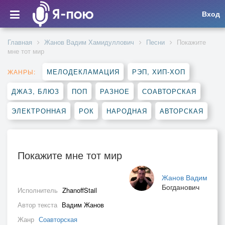
Вход
Главная
Жанов Вадим Хамидуллович
Песни
Покажите
мне тот мир
МЕЛОДЕКЛАМАЦИЯ
РЭП, ХИП-ХОП
ЖАНРЫ:
ДЖАЗ, БЛЮЗ
ПОП
РАЗНОЕ
СОАВТОРСКАЯ
ЭЛЕКТРОННАЯ
РОК
НАРОДНАЯ
АВТОРСКАЯ
Покажите мне тот мир
Жанов Вадим
Богданович
Исполнитель
ZhanoffStail
Автор текста
Вадим Жанов
Жанр
Соавторская