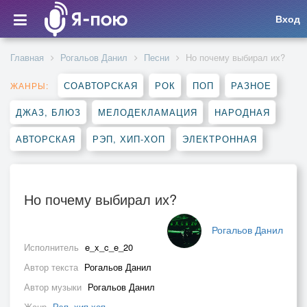
Вход
Главная
Рогальов Данил
Песни
Но почему выбирал их?
СОАВТОРСКАЯ
РОК
ПОП
РАЗНОЕ
ЖАНРЫ:
ДЖАЗ, БЛЮЗ
МЕЛОДЕКЛАМАЦИЯ
НАРОДНАЯ
АВТОРСКАЯ
РЭП, ХИП-ХОП
ЭЛЕКТРОННАЯ
Но почему выбирал их?
Рогальов Данил
Исполнитель
e_x_c_e_20
Автор текста
Рогальов Данил
Автор музыки
Рогальов Данил
Жанр
Рэп, хип-хоп