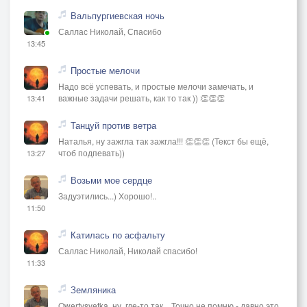
Вальпургиевская ночь
Саллас Николай, Спасибо
13:45
Простые мелочи
Надо всё успевать, и простые мелочи замечать, и
важные задачи решать, как то так )) 👏👏👏
13:41
Танцуй против ветра
Наталья, ну зажгла так зажгла!!! 👏👏👏 (Текст бы ещё,
чтоб подпевать))
13:27
Возьми мое сердце
Задуэтились...) Хорошо!..
11:50
Катилась по асфальту
Саллас Николай, Николай спасибо!
11:33
Земляника
Qwertysvetka, ну, где-то так... Точно не помню - давно это